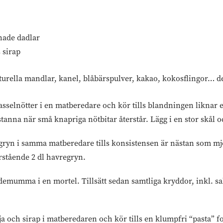
rnade dadlar
 sirap
aturella mandlar, kanel, blåbärspulver, kakao, kokosflingor… det
sselnötter i en matberedare och kör tills blandningen liknar et
stanna när små knapriga nötbitar återstår. Lägg i en stor skål oc
ryn i samma matberedare tills konsistensen är nästan som mjöl.
stående 2 dl havregryn.
emumma i en mortel. Tillsätt sedan samtliga kryddor, inkl. sal
ja och sirap i matberedaren och kör tills en klumpfri “pasta” 