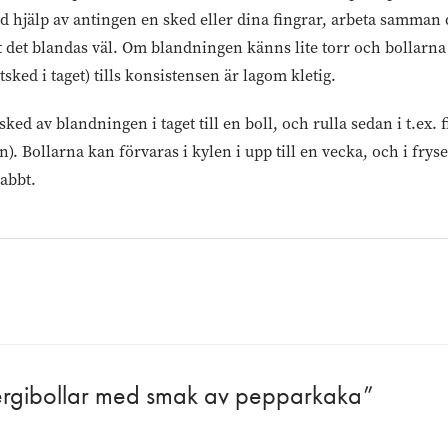
ed hjälp av antingen en sked eller dina fingrar, arbeta samman
tt det blandas väl. Om blandningen känns lite torr och bollarna i
sked i taget) tills konsistensen är lagom kletig.
ked av blandningen i taget till en boll, och rulla sedan i t.ex.
an). Bollarna kan förvaras i kylen i upp till en vecka, och i fry
abbt.
ergibollar med smak av pepparkaka”