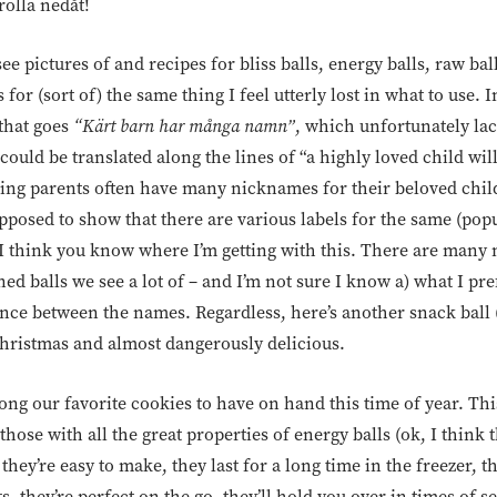
rolla nedåt!
 pictures of and recipes for bliss balls, energy balls, raw balls
r (sort of) the same thing I feel utterly lost in what to use. In
 that goes
“Kärt barn har många namn”
, which unfortunately la
could be translated along the lines of “a highly loved child wi
ving parents often have many nicknames for their beloved chi
supposed to show that there are various labels for the same (popu
, I think you know where I’m getting with this. There are many
ed balls we see a lot of – and I’m not sure I know a) what I pre
rence between the names. Regardless, here’s another snack ball
 Christmas and almost dangerously delicious.
ng our favorite cookies to have on hand this time of year. Th
those with all the great properties of energy balls (ok, I think th
 they’re easy to make, they last for a long time in the freezer,
s, they’re perfect on the go, they’ll hold you over in times of 