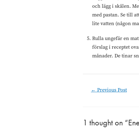
och lägg i skålen. M
med pastan. Se till a
lite vatten (någon mat
Rulla ungefär en mats
förslag i receptet ov
månader. De tinar sn
Post
←
Previous Post
navigation
1 thought on “En