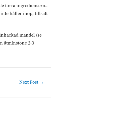
 de torra ingredienserna
nte håller ihop, tillsätt
 finhackad mandel (se
sen åtminstone 2-3
Next Post
→