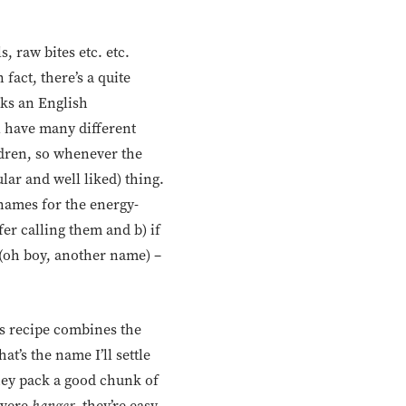
, raw bites etc. etc.
 fact, there’s a quite
cks an English
ll have many different
ldren, so whenever the
lar and well liked) thing.
 names for the energy-
fer calling them and b) if
 (oh boy, another name) –
is recipe combines the
at’s the name I’ll settle
 they pack a good chunk of
severe
hanger
, they’re easy