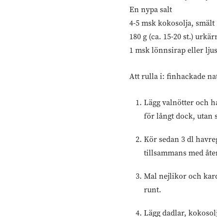
En nypa salt
4-5 msk kokosolja, smält
180 g (ca. 15-20 st.) urkä
1 msk lönnsirap eller ljus
Att rulla i: finhackade n
Lägg valnötter och ha
för långt dock, utan 
Kör sedan 3 dl havreg
tillsammans med åter
Mal nejlikor och kard
runt.
Lägg dadlar, kokosol