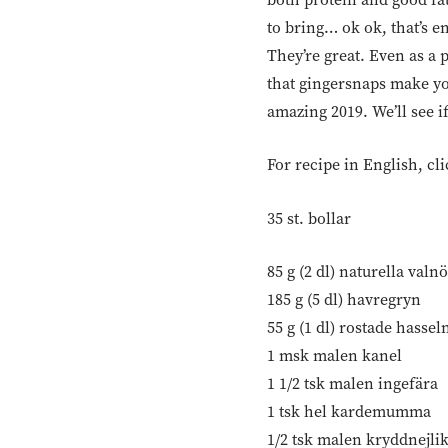
to bring… ok ok, that’s en
They’re great. Even as a 
that gingersnaps make yo
amazing 2019. We’ll see i
For recipe in English, cl
35 st. bollar
85 g (2 dl) naturella valnö
185 g (5 dl) havregryn
55 g (1 dl) rostade hassel
1 msk malen kanel
1 1/2 tsk malen ingefära
1 tsk hel kardemumma
1/2 tsk malen kryddnejli