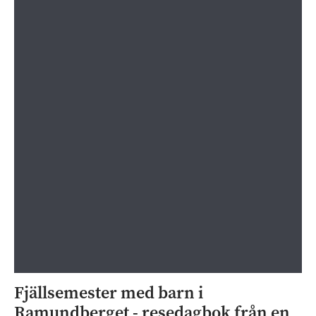
Fjällsemester med barn i
Ramundberget - resedagbok från en