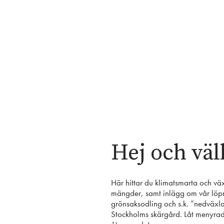
Skip
to
content
Hej och v
Här hittar du klimatsmarta och vä
mängder, samt inlägg om vår löpn
grönsaksodling och s.k. ”nedväxlad
Stockholms skärgård. Låt menyrad