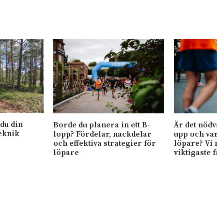
 du din
Borde du planera in ett B-
Är det nödv
eknik
lopp? Fördelar, nackdelar
upp och va
och effektiva strategier för
löpare? Vi 
löpare
viktigaste 