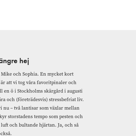
 längre hej
r Mike och Sophia. En mycket kort
är att vi tog våra favoritpinaler och
ll en ö i Stockholms skärgård i augusti
ra och (företrädesvis) stressbefriat liv.
vi nu – två lantisar som växlar mellan
kyr storstadens tempo som pesten och
 luft och bultande hjärtan. Ja, och så
också.