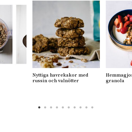
Nyttiga havrekakor med
Hemmagjor
russin och valnötter
granola