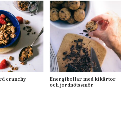
d crunchy
Energibollar med kikärtor
Mati
och jordnötssmör
pärl
mynt