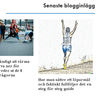
Senaste blogginlägg
ändigt att värma
rva ner för
Skid
reder ut de 8
Ramu
frågorna
guld
Hur man sätter ett löparmål
och faktiskt fullföljer det: en
steg-för-steg-guide