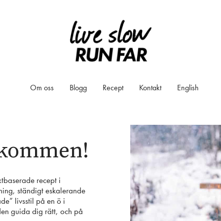
Om oss
Blogg
Recept
Kontakt
English
älkommen!
xtbaserade recept i
ing, ständigt eskalerande
e” livsstil på en ö i
en guida dig rätt, och på