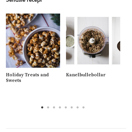
Holiday Treats and
Kanelbullebollar
Ny
Sweets
me
va