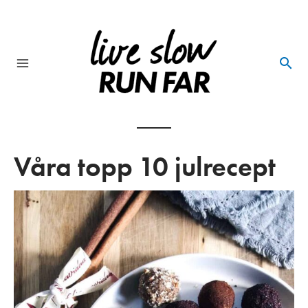
Skip
to
content
Main
Menu
Våra topp 10 julrecept