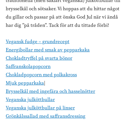
traditionella (men såklart veganska) julköttbullar till
brysselkål och sötsaker. Vi hoppas att du hittar något
du gillar och passar på att önska God Jul när vi ändå
har dig ”på tråden”. Tack för att du tittade förbi!
Vegansk fudge – grundrecept
Energibollar med smak av pepparkaka
Chokladtryffel på svarta bönor
Saffranskolapopcorn
Chokladpopcorn med polkakross
Mjuk pepparkaka
|
Brysselkål med ingefära och hasselnötter
Veganska julköttbullar
Veganska julköttbullar på linser
Grönkålssallad med saffransdressing