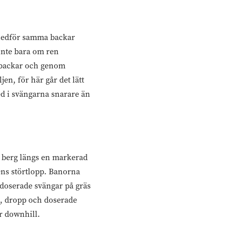
g nedför samma backar
 inte bara om ren
ka backar och genom
jen, för här går det lätt
med i svängarna snarare än
t berg längs en markerad
gens störtlopp. Banorna
eldoserade svängar på gräs
p, dropp och doserade
ör downhill.