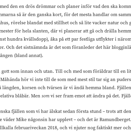
med den en drös drömmar och planer inför vad den ska komm
ömmarna så är den ganska kort, för det mesta handlar om samma 
us, rörelse blandat med stillhet och så lite vacker natur och g
mester för hela slanten, där vi planerar att gå och drälla he
t hundra kvällsdopp), åka på ett par festliga utflykter i näro
er. Och det sistnämnda är det som föranleder det här blogginlä
 gången (bland annat).
så gott som innan och utan. Till och med som föräldrar till en li
 Måhända hör vi inte till de som med mest stil tar sig an pude
å längden, korsen och tvärsen är vi ändå hemma bland. Fjäll
 relativa blåbär. Men
som
vi ser fram emot att ändra på det. Fjä
enska fjällen som vi har älskat sedan första stund – trots att de
te väder Mike någonsin har upplevt – och det är Ramundberget. 
llkalla februariveckan 2018, och vi njuter nog faktiskt mer oc