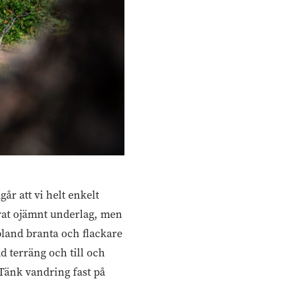
år att vi helt enkelt
ierat ojämnt underlag, men
bland branta och flackare
d terräng och till och
Tänk vandring fast på