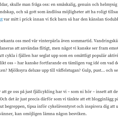
ärldar, skulle man fråga oss: en småskalig, genuin och helmysi
andskap, och så gott som ändlösa möjligheter att ha roligt ti
et
var mitt i prick innan vi fick barn så har den känslan tiodu
t bekanta oss med vår vinterpärla även sommartid. Vandringsk
laneras att användas flitigt, men något vi kanske ser fram emot 
 Att cykla i fjällen har seglat upp som en omåttligt populär aktiv
kt oss – har kanske fortfarande en tämligen vag idé om vad det
en? Mjölksyra deluxe upp till våffelstugan? Gulp, pust… och se
 att ge oss på just fjällcykling har vi – som ni hör – insett att 
Och det är just precis därför som vi tänkte att ett blogginlägg p
da ut begreppen, tipsa inför cykeläventyret och inspirera dig a
, vänner, kan omöjligen lämna någon besviken.