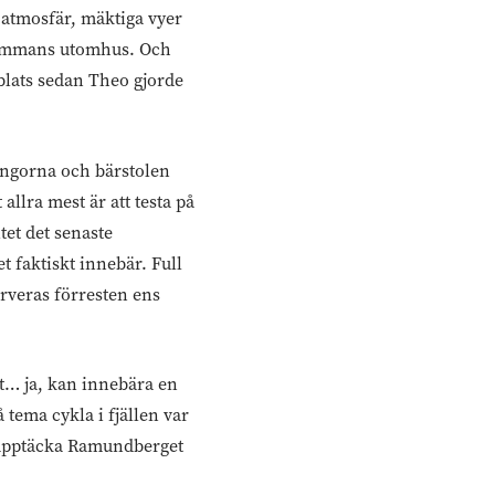
g atmosfär, mäktiga vyer
llsammans utomhus. Och
bblats sedan Theo gjorde
ängorna och bärstolen
allra mest är att testa på
itet det senaste
 faktiskt innebär. Full
rveras förresten ens
det… ja, kan innebära en
å tema cykla i fjällen var
tt upptäcka Ramundberget