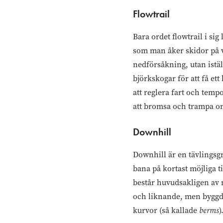
Flowtrail
Bara ordet flowtrail i si
som man åker skidor på vi
nedförsåkning, utan istäl
björkskogar för att få ett h
att reglera fart och temp
att bromsa och trampa om
Downhill
Downhill är en tävlingsg
bana på kortast möjliga t
består huvudsakligen av n
och liknande, men byggd
kurvor (så kallade
berms
)