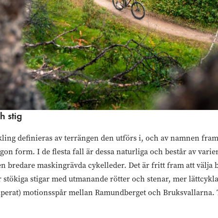
h stig
ling definieras av terrängen den utförs i, och av namnen framg
ågon form. I de flesta fall är dessa naturliga och består av var
 bredare maskingrävda cykelleder. Det är fritt fram att välja 
r stökiga stigar med utmanande rötter och stenar, mer lättcykla
kuperat) motionsspår mellan Ramundberget och Bruksvallarna. 