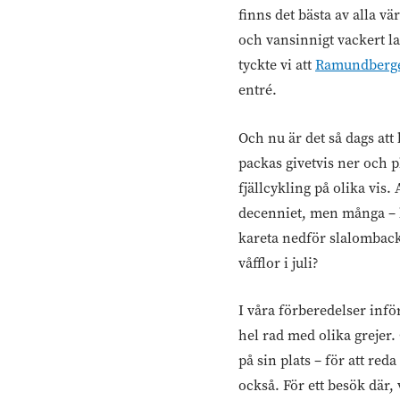
finns det bästa av alla v
och vansinnigt vackert l
tyckte vi att
Ramundberg
entré.
Och nu är det så dags at
packas givetvis ner och p
fjällcykling på olika vis.
decenniet, men många – li
kareta nedför slalomback
våfflor i juli?
I våra förberedelser inför
hel rad med olika grejer. 
på sin plats – för att re
också. För ett besök där