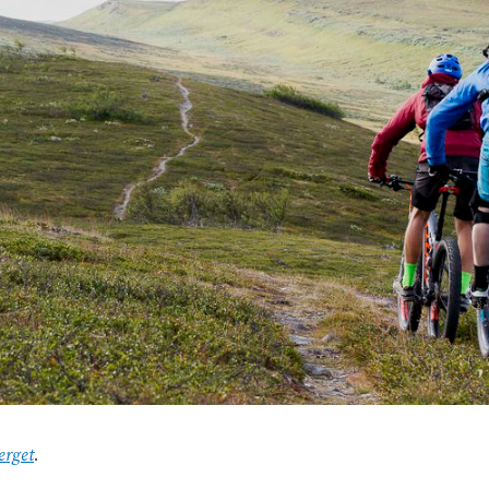
rget
.