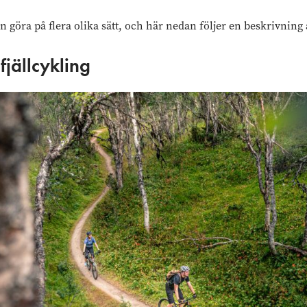
an göra på flera olika sätt, och här nedan följer en beskrivning
fjällcykling