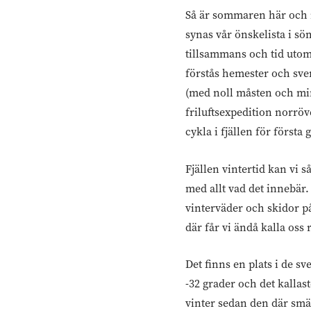
Så är sommaren här och 
synas vår önskelista i s
tillsammans och tid utomh
förstås hemester och sve
(med noll måsten och mins
friluftsexpedition norröv
cykla i fjällen för första
Fjällen vintertid kan vi 
med allt vad det innebär.
vinterväder och skidor p
där får vi ändå kalla oss
Det finns en plats i de sv
-32 grader och det kallas
vinter sedan den där smä