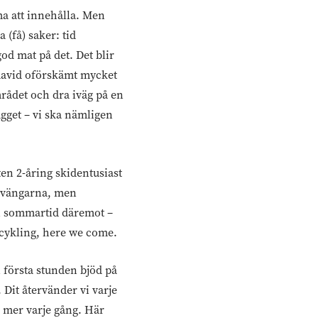
a att innehålla. Men
(få) saker: tid
od mat på det. Det blir
mmavid oförskämt mycket
mrådet och dra iväg på en
gget – vi ska nämligen
ten 2-åring skidentusiast
rsvängarna, men
en sommartid däremot –
llcykling, here we come.
n första stunden bjöd på
Dit återvänder vi varje
h mer varje gång. Här