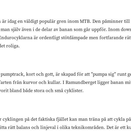
h är idag en väldigt populär gren inom MTB. Den påminner till
an själv även i de delar av banan som går uppför. Inom downh
. Endurocyklarna är ordentligt stötdämpade men fortfarande rätt
det roliga.
pumptrack, kort och gott, är skapad för att ”pumpa sig” runt g
farten från kurvor och kullar. I Ramundberget ligger banan mit
vorit bland både stora och små cyklister.
ör cyklingen på det faktiska fjället kan man träna på att cykla 
itta rätt balans och linjeval i olika teknikområden. Det är ett kul