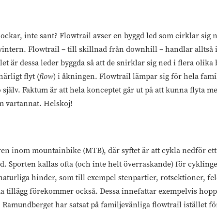
g lockar, inte sant? Flowtrail avser en byggd led som cirklar si
ntern. Flowtrail – till skillnad från downhill – handlar alltså
let är dessa leder byggda så att de snirklar sig ned i flera oli
ärligt flyt (
flow
) i åkningen. Flowtrail lämpar sig för hela famil
o själv. Faktum är att hela konceptet går ut på att kunna flyta 
 vartannat. Helskoj!
ren inom mountainbike (MTB), där syftet är att cykla nedför et
id. Sporten kallas ofta (och inte helt överraskande) för cyklin
aturliga hinder, som till exempel stenpartier, rotsektioner, f
a tillägg förekommer också. Dessa innefattar exempelvis hop
. Ramundberget har satsat på familjevänliga flowtrail istället f