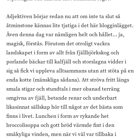
Adjektiven börjar redan nu att om inte ta slut så
åtminstone kännas lite tjatiga i det här blogginlägget.
Även denna dag var nämligen helt och hållet… ja,
magisk, förstås. Förutom det otroligt vackra
landskapet i form av allt från fjällbjörkskog och
porlande bäckar till kalfjäll och storslagna vidder i
sig så fick vi uppleva alltsammans utan att stöta på en
enda kotte (mänskliga sådana). Att ströva fritt längs
smala stigar och stundtals i mer obanad terräng
omgivna av fjäll, betande renar och underbart
likasinnat sällskap hör till något av det bästa som
finns i livet. Lunchen i form av rykande het
broccolisoppa och gott bröd värmde fint i den
småkyliga vinden, men när vi väl var tillbaka i