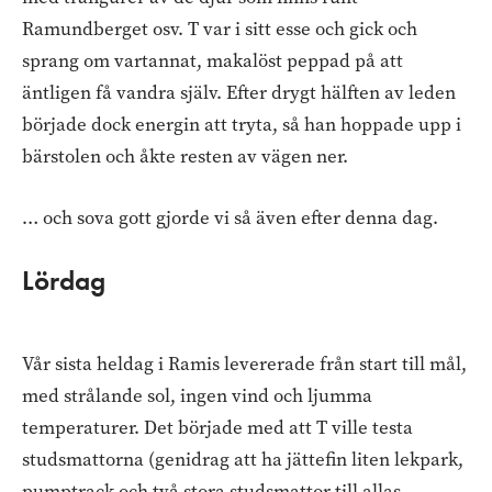
Ramundberget osv. T var i sitt esse och gick och
sprang om vartannat, makalöst peppad på att
äntligen få vandra själv. Efter drygt hälften av leden
började dock energin att tryta, så han hoppade upp i
bärstolen och åkte resten av vägen ner.
… och sova gott gjorde vi så även efter denna dag.
Lördag
Vår sista heldag i Ramis levererade från start till mål,
med strålande sol, ingen vind och ljumma
temperaturer. Det började med att T ville testa
studsmattorna (genidrag att ha jättefin liten lekpark,
pumptrack och två stora studsmattor till allas