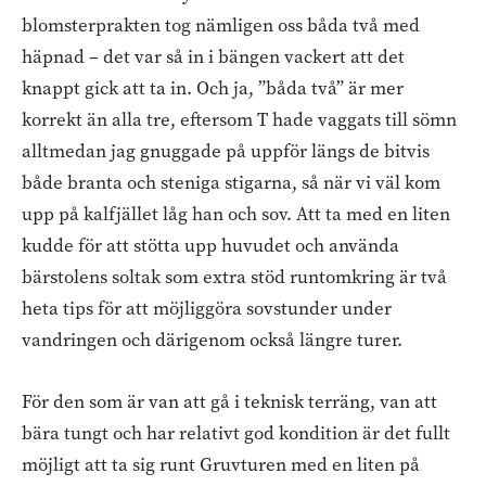
blomsterprakten tog nämligen oss båda två med
häpnad – det var så in i bängen vackert att det
knappt gick att ta in. Och ja, ”båda två” är mer
korrekt än alla tre, eftersom T hade vaggats till sömn
alltmedan jag gnuggade på uppför längs de bitvis
både branta och steniga stigarna, så när vi väl kom
upp på kalfjället låg han och sov. Att ta med en liten
kudde för att stötta upp huvudet och använda
bärstolens soltak som extra stöd runtomkring är två
heta tips för att möjliggöra sovstunder under
vandringen och därigenom också längre turer.
För den som är van att gå i teknisk terräng, van att
bära tungt och har relativt god kondition är det fullt
möjligt att ta sig runt Gruvturen med en liten på