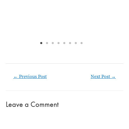
st
Post
←
Previous Post
Next Post
→
navigation
Leave a Comment