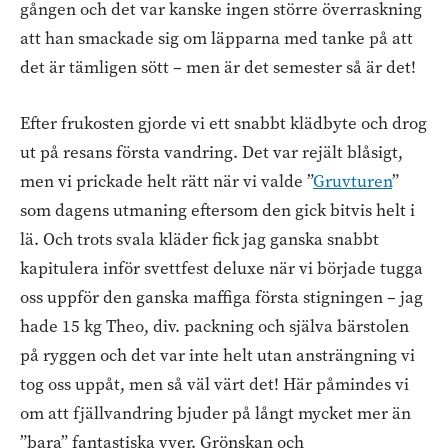
gången och det var kanske ingen större överraskning
att han smackade sig om läpparna med tanke på att
det är tämligen sött – men är det semester så är det!
Efter frukosten gjorde vi ett snabbt klädbyte och drog
ut på resans första vandring. Det var rejält blåsigt,
men vi prickade helt rätt när vi valde ”
Gruvturen
”
som dagens utmaning eftersom den gick bitvis helt i
lä. Och trots svala kläder fick jag ganska snabbt
kapitulera inför svettfest deluxe när vi började tugga
oss uppför den ganska maffiga första stigningen – jag
hade 15 kg Theo, div. packning och själva bärstolen
på ryggen och det var inte helt utan ansträngning vi
tog oss uppåt, men så väl värt det! Här påmindes vi
om att fjällvandring bjuder på långt mycket mer än
”bara” fantastiska vyer. Grönskan och