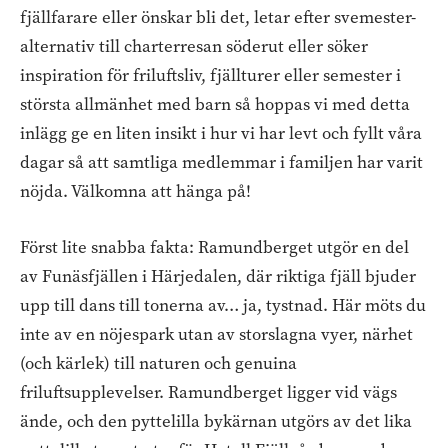
fjällfarare eller önskar bli det, letar efter svemester-
alternativ till charterresan söderut eller söker
inspiration för friluftsliv, fjällturer eller semester i
största allmänhet med barn så hoppas vi med detta
inlägg ge en liten insikt i hur vi har levt och fyllt våra
dagar så att samtliga medlemmar i familjen har varit
nöjda. Välkomna att hänga på!
Först lite snabba fakta: Ramundberget utgör en del
av Funäsfjällen i Härjedalen, där riktiga fjäll bjuder
upp till dans till tonerna av… ja, tystnad. Här möts du
inte av en nöjespark utan av storslagna vyer, närhet
(och kärlek) till naturen och genuina
friluftsupplevelser. Ramundberget ligger vid vägs
ände, och den pyttelilla bykärnan utgörs av det lika