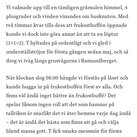
Vi vaknade upp till en tämligen gråmulen himmel, 4
plusgrader och vinden vinandes om husknuten. Med
två timmar kvar tills dess att frukostbuffén öppnade
kunde vi dock inte göra annat än att ta en löptur
(1+1=2). T byltades på ordentligt och vi gled i
underställströjor för första gången sedan maj, och så
drog vi iväg längs grusvägarna i Ramundberget.
När klockan slog 08:00 hängde vi förstås på låset och
kunde hugga in på frukostbuffén först av alla. Och
finns väl ändå inget bättre än frukostbuffé? Det
spelar liksom ingen roll att det som hamnar på
tallriken är snarlikt det vi äter hemma varje dag ändå
– det är ändå det bästa som finns att gå och välja
bland massa gott. T fick smaka messmör för första