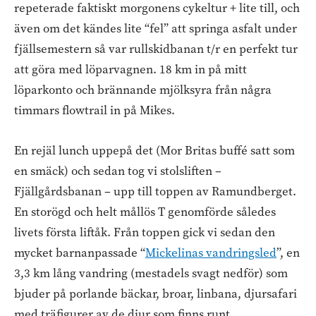
repeterade faktiskt morgonens cykeltur + lite till, och
även om det kändes lite “fel” att springa asfalt under
fjällsemestern så var rullskidbanan t/r en perfekt tur
att göra med löparvagnen. 18 km in på mitt
löparkonto och brännande mjölksyra från några
timmars flowtrail in på Mikes.
En rejäl lunch uppepå det (Mor Britas buffé satt som
en smäck) och sedan tog vi stolsliften –
Fjällgårdsbanan – upp till toppen av Ramundberget.
En storögd och helt mållös T genomförde således
livets första liftåk. Från toppen gick vi sedan den
mycket barnanpassade “
Mickelinas vandringsled
”, en
3,3 km lång vandring (mestadels svagt nedför) som
bjuder på porlande bäckar, broar, linbana, djursafari
med träfigurer av de djur som finns runt