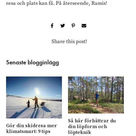
resa och plats kan få. På återseende, Ramis!
Share this post!
Senaste blogginlägg
Så här förbättrar du
Bo
Gör din skidresa mer
din löpform och
B-
klimatsmart: 9 tips
löpteknik
na