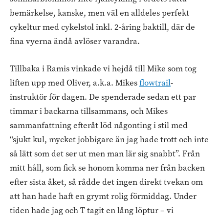
bemärkelse, kanske, men väl en alldeles perfekt
cykeltur med cykelstol inkl. 2-åring baktill, där de
fina vyerna ändå avlöser varandra.
Tillbaka i Ramis vinkade vi hejdå till Mike som tog
liften upp med Oliver, a.k.a. Mikes
flowtrail
-
instruktör för dagen. De spenderade sedan ett par
timmar i backarna tillsammans, och Mikes
sammanfattning efteråt löd någonting i stil med
“sjukt kul, mycket jobbigare än jag hade trott och inte
så lätt som det ser ut men man lär sig snabbt”. Från
mitt håll, som fick se honom komma ner från backen
efter sista åket, så rådde det ingen direkt tvekan om
att han hade haft en grymt rolig förmiddag. Under
tiden hade jag och T tagit en lång löptur – vi