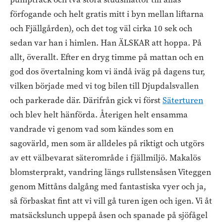
förfogande och helt gratis mitt i byn mellan liftarna
och Fjällgården), och det tog väl cirka 10 sek och
sedan var han i himlen. Han ÄLSKAR att hoppa. På
allt, överallt. Efter en dryg timme på mattan och en
god dos övertalning kom vi ändå iväg på dagens tur,
vilken började med vi tog bilen till Djupdalsvallen
och parkerade där. Därifrån gick vi först
Säterturen
och blev helt hänförda. Återigen helt ensamma
vandrade vi genom vad som kändes som en
sagovärld, men som är alldeles på riktigt och utgörs
av ett välbevarat säterområde i fjällmiljö. Makalös
blomsterprakt, vandring längs rullstensåsen Viteggen
genom Mittåns dalgång med fantastiska vyer och ja,
så förbaskat fint att vi vill gå turen igen och igen. Vi åt
matsäckslunch uppepå åsen och spanade på sjöfågel