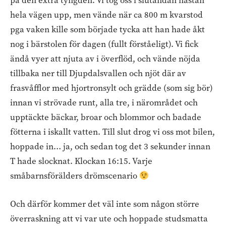
på den extra tyngden. Vi tog oss i slutändan nästan
hela vägen upp, men vände när ca 800 m kvarstod
pga vaken kille som började tycka att han hade åkt
nog i bärstolen för dagen (fullt förståeligt). Vi fick
ändå vyer att njuta av i överflöd, och vände nöjda
tillbaka ner till Djupdalsvallen och njöt där av
frasvåfflor med hjortronsylt och grädde (som sig bör)
innan vi strövade runt, alla tre, i närområdet och
upptäckte bäckar, broar och blommor och badade
fötterna i iskallt vatten. Till slut drog vi oss mot bilen,
hoppade in… ja, och sedan tog det 3 sekunder innan
T hade slocknat. Klockan 16:15. Varje
småbarnsförälders drömscenario
Och därför kommer det väl inte som någon större
överraskning att vi var ute och hoppade studsmatta