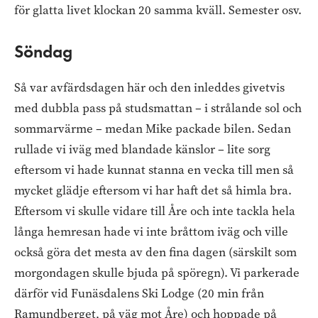
för glatta livet klockan 20 samma kväll. Semester osv.
Söndag
Så var avfärdsdagen här och den inleddes givetvis
med dubbla pass på studsmattan – i strålande sol och
sommarvärme – medan Mike packade bilen. Sedan
rullade vi iväg med blandade känslor – lite sorg
eftersom vi hade kunnat stanna en vecka till men så
mycket glädje eftersom vi har haft det så himla bra.
Eftersom vi skulle vidare till Åre och inte tackla hela
långa hemresan hade vi inte bråttom iväg och ville
också göra det mesta av den fina dagen (särskilt som
morgondagen skulle bjuda på spöregn). Vi parkerade
därför vid Funäsdalens Ski Lodge (20 min från
Ramundberget, på väg mot Åre) och hoppade på