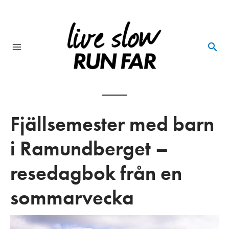
Skip
to
content
Main
Menu
Fjällsemester med barn
i Ramundberget –
resedagbok från en
sommarvecka