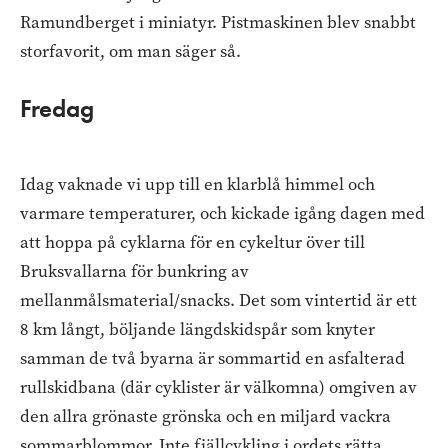
Ramundberget i miniatyr. Pistmaskinen blev snabbt
storfavorit, om man säger så.
Fredag
Idag vaknade vi upp till en klarblå himmel och
varmare temperaturer, och kickade igång dagen med
att hoppa på cyklarna för en cykeltur över till
Bruksvallarna för bunkring av
mellanmålsmaterial/snacks. Det som vintertid är ett
8 km långt, böljande längdskidspår som knyter
samman de två byarna är sommartid en asfalterad
rullskidbana (där cyklister är välkomna) omgiven av
den allra grönaste grönska och en miljard vackra
sommarblommor. Inte fjällcykling i ordets rätta