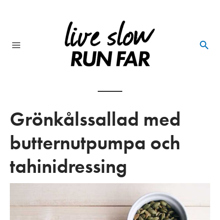
Skip
to
content
Main
Menu
Grönkålssallad med
butternutpumpa och
tahinidressing