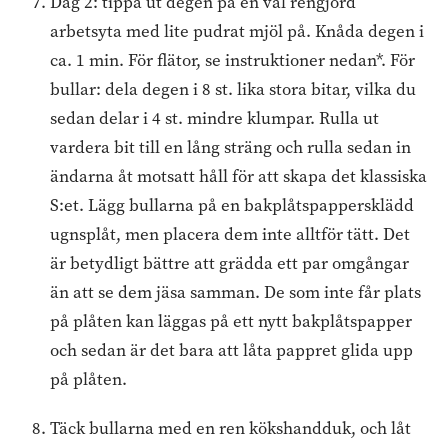
Dag 2: tippa ut degen på en väl rengjord
arbetsyta med lite pudrat mjöl på. Knåda degen i
ca. 1 min. För flätor, se instruktioner nedan*. För
bullar: dela degen i 8 st. lika stora bitar, vilka du
sedan delar i 4 st. mindre klumpar. Rulla ut
vardera bit till en lång sträng och rulla sedan in
ändarna åt motsatt håll för att skapa det klassiska
S:et. Lägg bullarna på en bakplåtspappersklädd
ugnsplåt, men placera dem inte alltför tätt. Det
är betydligt bättre att grädda ett par omgångar
än att se dem jäsa samman. De som inte får plats
på plåten kan läggas på ett nytt bakplåtspapper
och sedan är det bara att låta pappret glida upp
på plåten.
Täck bullarna med en ren kökshandduk, och låt