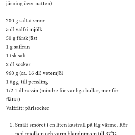
jäsning över natten)
200 g saltat smör
5 dl valfri mjölk
50 g färsk jäst
1 g saffran
1 tsk salt
2 dl socker
960 g (ca. 16 dl) vetemjöl
1 ägg, till pensling
1/2-1 dl russin (mindre för vanliga bullar, mer för
flätor)
Valfritt: pärlsocker
Smält smöret i en liten kastrull på låg värme. Rör
ned mjölken och värm blandningen till 37ºC.