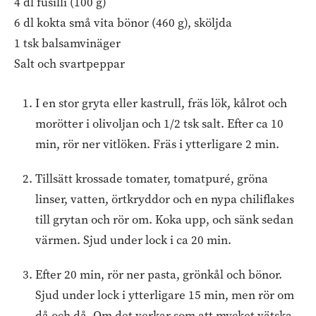
4 dl fusilli (100 g)
6 dl kokta små vita bönor (460 g), sköljda
1 tsk balsamvinäger
Salt och svartpeppar
I en stor gryta eller kastrull, fräs lök, kålrot och
morötter i olivoljan och 1/2 tsk salt. Efter ca 10
min, rör ner vitlöken. Fräs i ytterligare 2 min.
Tillsätt krossade tomater, tomatpuré, gröna
linser, vatten, örtkryddor och en nypa chiliflakes
till grytan och rör om. Koka upp, och sänk sedan
värmen. Sjud under lock i ca 20 min.
Efter 20 min, rör ner pasta, grönkål och bönor.
Sjud under lock i ytterligare 15 min, men rör om
då och då. Om det verkar som att mycket vätska