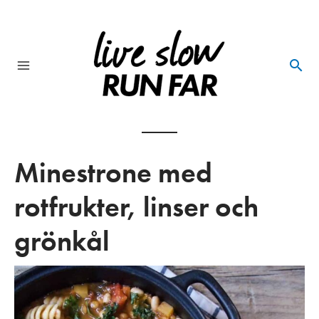
Skip
to
content
Main
Menu
Minestrone med
rotfrukter, linser och
grönkål