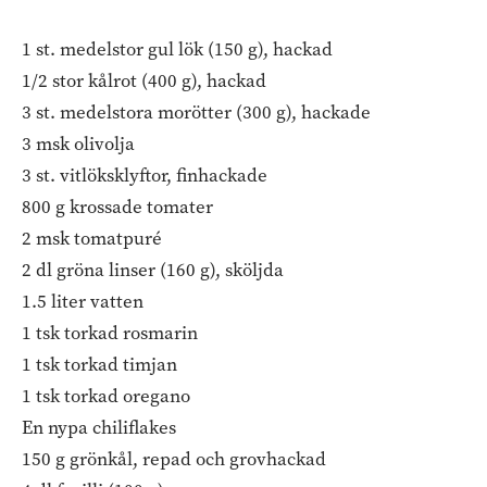
1 st. medelstor gul lök (150 g), hackad
1/2 stor kålrot (400 g), hackad
3 st. medelstora morötter (300 g), hackade
3 msk olivolja
3 st. vitlöksklyftor, finhackade
800 g krossade tomater
2 msk tomatpuré
2 dl gröna linser (160 g), sköljda
1.5 liter vatten
1 tsk torkad rosmarin
1 tsk torkad timjan
1 tsk torkad oregano
En nypa chiliflakes
150 g grönkål, repad och grovhackad