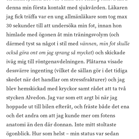
denna min första kontakt med sjukvården. Läkaren
jag fick träffa var en ung allmänläkare som tog max
30 sekunder till att undersöka min fot, innan hon
himlade med ögonen åt min träningsvolym (och
därmed tyst sa något i stil med
vännen, min fot skulle
också göra ont om jag sprang så mycket
) och skickade
iväg mig till röntgenavdelningen. Plåtarna visade
dessvärre ingenting (vilket de sällan gör i det tidiga
skedet när det handlar om stressfrakturer) och jag
blev hemskickad med kryckor samt rådet att ta två
stycken Alvedon. Jag var som ett argt bi när jag
hoppade ut till bilen efteråt, och fräste både det ena
och det andra om att jag kunde mer om fotens
anatomi än den där donnan. Inte mitt stoltaste
ögonblick. Hur som helst – min status var sedan