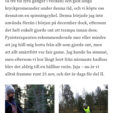
ca tre till fyra gånger i veckan) och gick långa
kryckpromenader under denna tid, och vi köpte oss
dessutom en spinningcykel. Denna började jag inte
använda förrän i början på december dock, eftersom
det helt enkelt gjorde ont att trampa innan dess.
Fysioterapeuten rekommenderade mer eller mindre
att jag höll mig borta från allt som gjorde ont, men
att allt smärtfritt var fair game. Jag kunde ha simmat,
men eftersom vi bor långt bort från närmaste badhus
blev det aldrig till en hållbar rutin. Jaja – nu är vi
alltså framme runt 25 nov, och det är dags för del II.