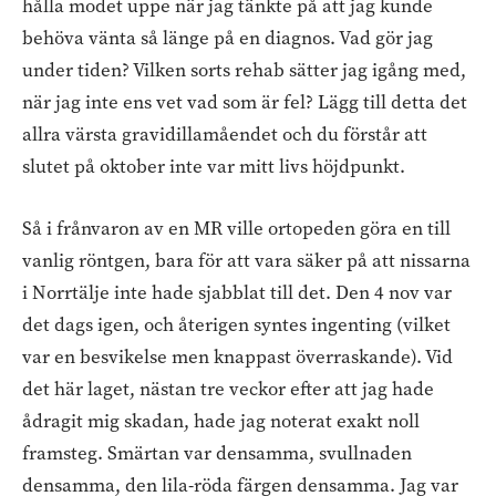
hålla modet uppe när jag tänkte på att jag kunde
behöva vänta så länge på en diagnos. Vad gör jag
under tiden? Vilken sorts rehab sätter jag igång med,
när jag inte ens vet vad som är fel? Lägg till detta det
allra värsta gravidillamåendet och du förstår att
slutet på oktober inte var mitt livs höjdpunkt.
Så i frånvaron av en MR ville ortopeden göra en till
vanlig röntgen, bara för att vara säker på att nissarna
i Norrtälje inte hade sjabblat till det. Den 4 nov var
det dags igen, och återigen syntes ingenting (vilket
var en besvikelse men knappast överraskande). Vid
det här laget, nästan tre veckor efter att jag hade
ådragit mig skadan, hade jag noterat exakt noll
framsteg. Smärtan var densamma, svullnaden
densamma, den lila-röda färgen densamma. Jag var