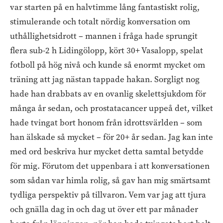
var starten på en halvtimme lång fantastiskt rolig,
stimulerande och totalt nördig konversation om
uthållighetsidrott – mannen i fråga hade sprungit
flera sub-2 h Lidingölopp, kört 30+ Vasalopp, spelat
fotboll på hög nivå och kunde så enormt mycket om
träning att jag nästan tappade hakan. Sorgligt nog
hade han drabbats av en ovanlig skelettsjukdom för
många år sedan, och prostatacancer uppeå det, vilket
hade tvingat bort honom från idrottsvärlden – som
han älskade så mycket – för 20+ år sedan. Jag kan inte
med ord beskriva hur mycket detta samtal betydde
för mig. Förutom det uppenbara i att konversationen
som sådan var himla rolig, så gav han mig smärtsamt
tydliga perspektiv på tillvaron. Vem var jag att tjura
och gnälla dag in och dag ut över ett par månader