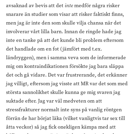
avsaknad av bevis att det
inte
medför några risker
snarare än studier som visar att risker faktiskt finns,
men jag är inte den som skulle vilja chansa när det
involverar vårt lilla barn. Innan de ringde hade jag
inte en tanke på att det kunde bli problem eftersom
det handlade om en fot (jämfört med t.ex.
ländryggen), men i samma veva som de informerade
mig om kontraindikationen försökte jag bara släppa
det och gå vidare. Det var frustrerande, det erkänner
jag villigt, eftersom jag visste att MR var det som med
största sannolikhet skulle kunna ge mig svaren jag
suktade efter. Jag var väl medveten om att
stressfrakturer normalt inte syns på vanlig röntgen
förrän de har börjat läka (vilket vanligtvis tar sex till
åtta veckor) så jag fick onekligen kämpa med att