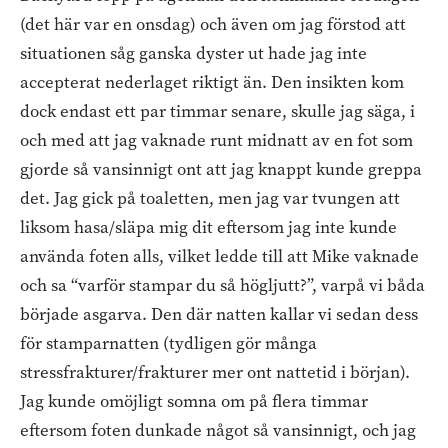
(det här var en onsdag) och även om jag förstod att
situationen såg ganska dyster ut hade jag inte
accepterat nederlaget riktigt än. Den insikten kom
dock endast ett par timmar senare, skulle jag säga, i
och med att jag vaknade runt midnatt av en fot som
gjorde så vansinnigt ont att jag knappt kunde greppa
det. Jag gick på toaletten, men jag var tvungen att
liksom hasa/släpa mig dit eftersom jag inte kunde
använda foten alls, vilket ledde till att Mike vaknade
och sa “varför stampar du så högljutt?”, varpå vi båda
började asgarva. Den där natten kallar vi sedan dess
för stamparnatten (tydligen gör många
stressfrakturer/frakturer mer ont nattetid i början).
Jag kunde omöjligt somna om på flera timmar
eftersom foten dunkade något så vansinnigt, och jag