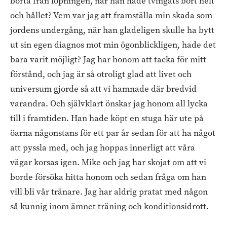
borta från löpningen, när han hade tvingats bort helt
och hållet? Vem var jag att framställa min skada som
jordens undergång, när han gladeligen skulle ha bytt
ut sin egen diagnos mot min ögonblickligen, hade det
bara varit möjligt? Jag har honom att tacka för mitt
förstånd, och jag är så otroligt glad att livet och
universum gjorde så att vi hamnade där bredvid
varandra. Och självklart önskar jag honom all lycka
till i framtiden. Han hade köpt en stuga här ute på
öarna någonstans för ett par år sedan för att ha något
att pyssla med, och jag hoppas innerligt att våra
vägar korsas igen. Mike och jag har skojat om att vi
borde försöka hitta honom och sedan fråga om han
vill bli vår tränare. Jag har aldrig pratat med någon
så kunnig inom ämnet träning och konditionsidrott.