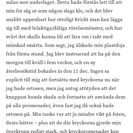
sulan mot underlaget. Detta hade förstås lett till att
min fot såg ut som någon slags klo, och det blev
snabbt uppenbart hur otroligt kvickt man kan lägga
sig till med felaktiga/dåliga rörelsemönster, och hur
svårt det skulle kunna bli att lära om i takt med
minskad smärta. Som sagt, jag älskade min plastdoja
från första stund. Jag blev instruerad att ha på den
morgon till kväll i fem veckor, och en ny
återbesökstid bokades in den 11 dec. Ingen sa
explicit till mig att fortsätta med kryckorna nu när
jag hade ortosen, men jag antog attityden att det
knappast kunde skada och fortsatte att använda dem
på alla promenader, även fast jag då också hade
ortosen på. Min tanke var att ju mindre vikt på foten,
desto bättre – plus att de där kryckorna gjorde min
överkropp redigt stark, och kryckpromenader kan