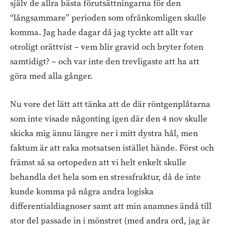
själv de allra bästa förutsättningarna för den
“långsammare” perioden som ofrånkomligen skulle
komma. Jag hade dagar då jag tyckte att allt var
otroligt orättvist – vem blir gravid och bryter foten
samtidigt? – och var inte den trevligaste att ha att
göra med alla gånger.
Nu vore det lätt att tänka att de där röntgenplåtarna
som inte visade någonting igen där den 4 nov skulle
skicka mig ännu längre ner i mitt dystra hål, men
faktum är att raka motsatsen istället hände. Först och
främst så sa ortopeden att vi helt enkelt skulle
behandla det hela som en stressfraktur, då de inte
kunde komma på några andra logiska
differentialdiagnoser samt att min anamnes ändå till
stor del passade in i mönstret (med andra ord, jag är