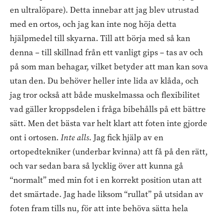
en ultralöpare). Detta innebar att jag blev utrustad
med en ortos, och jag kan inte nog höja detta
hjälpmedel till skyarna. Till att börja med så kan
denna – till skillnad från ett vanligt gips – tas av och
på som man behagar, vilket betyder att man kan sova
utan den. Du behöver heller inte lida av klåda, och
jag tror också att både muskelmassa och flexibilitet
vad gäller kroppsdelen i fråga bibehålls på ett bättre
sätt. Men det bästa var helt klart att foten inte gjorde
ont i ortosen.
Inte alls
. Jag fick hjälp av en
ortopedtekniker (underbar kvinna) att få på den rätt,
och var sedan bara så lycklig över att kunna gå
“normalt” med min fot i en korrekt position utan att
det smärtade. Jag hade liksom “rullat” på utsidan av
foten fram tills nu, för att inte behöva sätta hela