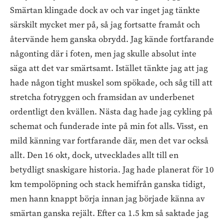
Smärtan klingade dock av och var inget jag tänkte
särskilt mycket mer på, så jag fortsatte framåt och
återvände hem ganska obrydd. Jag kände fortfarande
någonting där i foten, men jag skulle absolut inte
säga att det var smärtsamt. Istället tänkte jag att jag
hade någon tight muskel som spökade, och såg till att
stretcha fotryggen och framsidan av underbenet
ordentligt den kvällen. Nästa dag hade jag cykling på
schemat och funderade inte på min fot alls. Visst, en
mild känning var fortfarande där, men det var också
allt. Den 16 okt, dock, utvecklades allt till en
betydligt snaskigare historia. Jag hade planerat för 10
km tempolöpning och stack hemifrån ganska tidigt,
men hann knappt börja innan jag började känna av
smärtan ganska rejält. Efter ca 1.5 km så saktade jag