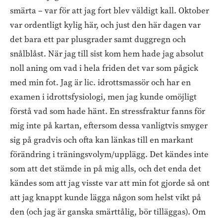
smärta – var för att jag fort blev väldigt kall. Oktober
var ordentligt kylig här, och just den här dagen var
det bara ett par plusgrader samt duggregn och
snålblåst. När jag till sist kom hem hade jag absolut
noll aning om vad i hela friden det var som pågick
med min fot. Jag är lic. idrottsmassör och har en
examen i idrottsfysiologi, men jag kunde omöjligt
förstå vad som hade hänt. En stressfraktur fanns för
mig inte på kartan, eftersom dessa vanligtvis smyger
sig på gradvis och ofta kan länkas till en markant
förändring i träningsvolym/upplägg. Det kändes inte
som att det stämde in på mig alls, och det enda det
kändes som att jag visste var att min fot gjorde så ont
att jag knappt kunde lägga någon som helst vikt på
den (och jag är ganska smärttålig, bör tilläggas). Om