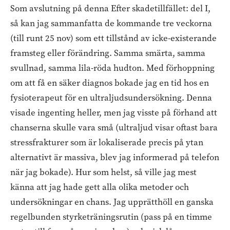
Som avslutning på denna Efter skadetillfället: del I,
så kan jag sammanfatta de kommande tre veckorna
(till runt 25 nov) som ett tillstånd av icke-existerande
framsteg eller förändring. Samma smärta, samma
svullnad, samma lila-röda hudton. Med förhoppning
om att få en säker diagnos bokade jag en tid hos en
fysioterapeut för en ultraljudsundersökning. Denna
visade ingenting heller, men jag visste på förhand att
chanserna skulle vara små (ultraljud visar oftast bara
stressfrakturer som är lokaliserade precis på ytan
alternativt är massiva, blev jag informerad på telefon
när jag bokade). Hur som helst, så ville jag mest
känna att jag hade gett alla olika metoder och
undersökningar en chans. Jag upprätthöll en ganska
regelbunden styrketräningsrutin (pass på en timme