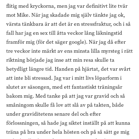
flitig med kryckorna, men jag var definitivt lite tvär
mot Mike. När jag skadade mig själv tänkte jag ok,
värsta tänkbara är att det är en stressfraktur, och i så
fall har jag en sex till åtta veckor lång läkningstid
framför mig (för det säger google). När jag då efter
tre veckor inte märkt av ens minsta lilla myrsteg i rätt
riktning började jag inse att min resa skulle ta
betydligt längre tid. Handen på hjärtat, det var svårt
att inte bli stressad. Jag var i mitt livs löparform i
slutet av säsongen, med ett fantastiskt träningsår
bakom mig. Med tanke på att jag var gravid och så
småningom skulle få lov att slå av på takten, både
under graviditetens senare del och efter
förlossningen, så hade jag siktet inställt på att kunna
träna på bra under hela hösten och på så sätt ge mig