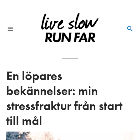
Skip
to
content
Main
Menu
En löpares
bekännelser: min
stressfraktur från start
till mål