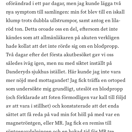
oförändrad i ett par dagar, men jag kunde lägga två
nya symptom till samlingen: min fot blev till en iskall
klump trots dubbla ullstrumpor, samt antog en lila-
röd ton. Detta oroade oss en del, eftersom det inte
kändes som att allmänläkaren på akuten verkligen
hade kollat att det inte rörde sig om en blodpropp.
Två dagar efter det första akutbesöket gav vi oss
således iväg igen, men nu med siktet inställt på
Danderyds sjukhus istället. Här kunde jag inte vara
mer nöjd med mottagandet! Jag fick träffa en ortoped
som undersökte mig grundligt, uteslöt en blodpropp
(och förklarade att foten förmodligen var kall till följd
av att vara i stillhet) och konstaterade att det enda
sättet att få reda på vad min fot höll på med var en
magnetröntgen, eller MR. Jag fick en remiss till
röntgenavdelningen och en bokad tid för MR tre