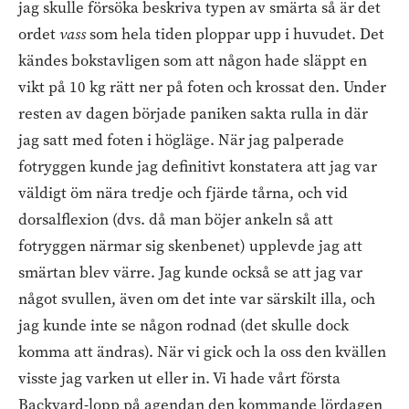
jag skulle försöka beskriva typen av smärta så är det
ordet
vass
som hela tiden ploppar upp i huvudet. Det
kändes bokstavligen som att någon hade släppt en
vikt på 10 kg rätt ner på foten och krossat den. Under
resten av dagen började paniken sakta rulla in där
jag satt med foten i högläge. När jag palperade
fotryggen kunde jag definitivt konstatera att jag var
väldigt öm nära tredje och fjärde tårna, och vid
dorsalflexion (dvs. då man böjer ankeln så att
fotryggen närmar sig skenbenet) upplevde jag att
smärtan blev värre. Jag kunde också se att jag var
något svullen, även om det inte var särskilt illa, och
jag kunde inte se någon rodnad (det skulle dock
komma att ändras). När vi gick och la oss den kvällen
visste jag varken ut eller in. Vi hade vårt första
Backyard-lopp på agendan den kommande lördagen