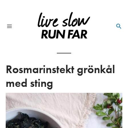
Skip
to
content
Main
Menu
Rosmarinstekt grönkål
med sting