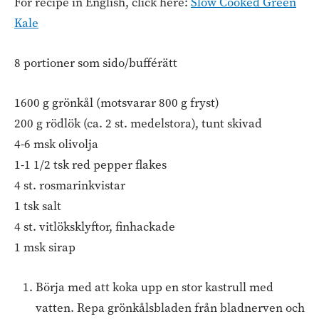
For recipe in English, click here:
Slow Cooked Green
Kale
8 portioner som sido/bufférätt
1600 g grönkål (motsvarar 800 g fryst)
200 g rödlök (ca. 2 st. medelstora), tunt skivad
4-6 msk olivolja
1-1 1/2 tsk red pepper flakes
4 st. rosmarinkvistar
1 tsk salt
4 st. vitlöksklyftor, finhackade
1 msk sirap
Börja med att koka upp en stor kastrull med
vatten. Repa grönkålsbladen från bladnerven och