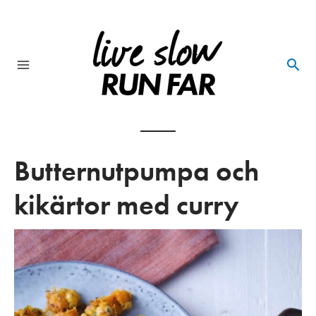
Skip
to
content
Main
Menu
Butternutpumpa och
kikärtor med curry