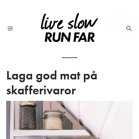
Skip
to
content
Main
Menu
Laga god mat på
skafferivaror