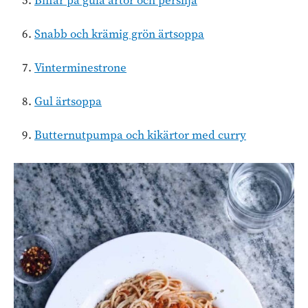
Biffar på gula ärtor och persilja
Snabb och krämig grön ärtsoppa
Vinterminestrone
Gul ärtsoppa
Butternutpumpa och kikärtor med curry