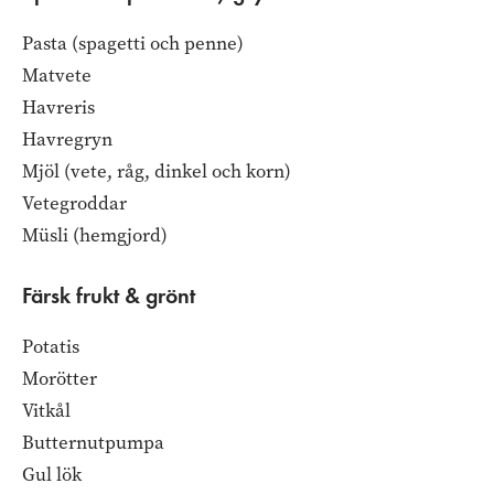
Pasta (spagetti och penne)
Matvete
Havreris
Havregryn
Mjöl (vete, råg, dinkel och korn)
Vetegroddar
Müsli (hemgjord)
Färsk frukt & grönt
Potatis
Morötter
Vitkål
Butternutpumpa
Gul lök