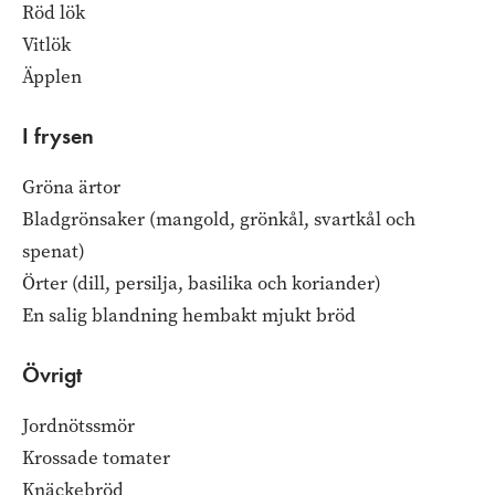
Röd lök
Vitlök
Äpplen
I frysen
Gröna ärtor
Bladgrönsaker (mangold, grönkål, svartkål och
spenat)
Örter (dill, persilja, basilika och koriander)
En salig blandning hembakt mjukt bröd
Övrigt
Jordnötssmör
Krossade tomater
Knäckebröd