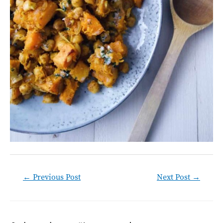
Post
←
Previous Post
Next Post
→
navigation