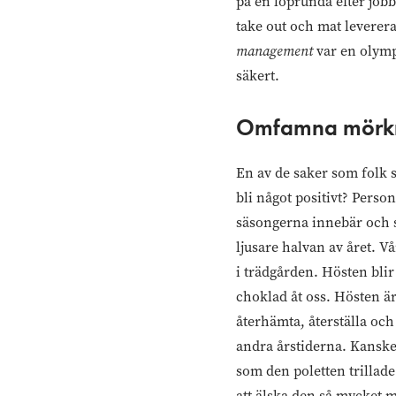
på en löprunda efter jobbe
take out och mat leverera
management
var en olymp
säkert.
Omfamna mörkre
En av de saker som folk 
bli något positivt? Perso
säsongerna innebär och s
ljusare halvan av året. 
i trädgården. Hösten bli
choklad åt oss. Hösten är
återhämta, återställa oc
andra årstiderna. Kanske v
som den poletten trillade
att älska den så mycket 