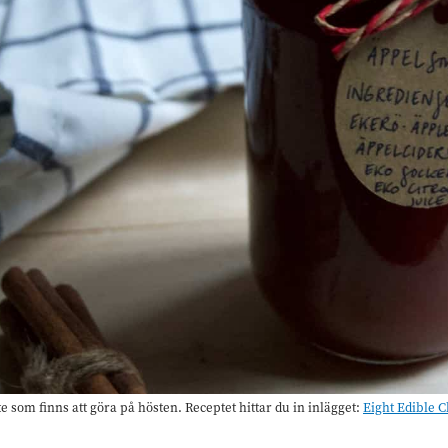
 som finns att göra på hösten. Receptet hittar du in inlägget:
Eight Edible C