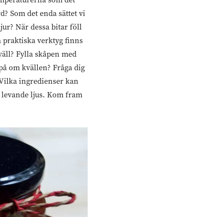
d? Som det enda sättet vi
ur? När dessa bitar föll
a praktiska verktyg finns
 kväll? Fylla skåpen med
a på om kvällen? Fråga dig
 Vilka ingredienser kan
h levande ljus. Kom fram