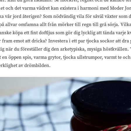
enet och det varma vädret kan existera i harmoni med Moder Jor
a vår jord återigen? Som nödvändig vila för såväl växter som dj
på allvar omfamna allt från mörker till regn till grå sörja. Vilk
Kanske köpa ett fint doftljus som gör dig lycklig att tända varje
r fram emot att dricka? Investera i ett par tjocka sockor att dr
dig när du föreställer dig den arketypiska, mysiga höstkvällen.
t en öppen spis, varma grytor, tjocka ullstrumpor, varmt te oc
verklighet av drömbilden.