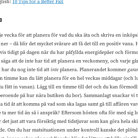
glish:
10 Tips for a Better Fall
a
je vecka för att planera för vad du ska äta och skriva en inköpslis
 ner – då blir det mycket svårare att få det till en positiv vana
svis tidigt på dagen när du har påfyllda energidepåer och förm
 säga att de inte har tid att planera en veckomeny, och varje gån
t har du nog inte tid att
inte
planera. Planerandet kommer
garan
en timme kan du lätt planera för en hel veckas middagar (och l
 du fått in vanan). Lägg till en timme till det och du kan förmo
beroende på hur nära butiken du bor). Sammanlagt snackar vi t
gna tid åt att komma på vad som ska lagas samt gå till affären va
lle ta mer tid än så i anspråk? Eftersom hösten ofta för med sig 
 det just att vara försiktig med tidstjuvar som kan göra hela ski
. Om du har matsituationen under kontroll kanske det plötsligt