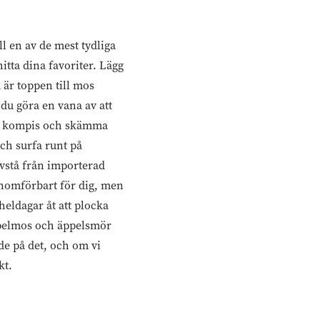
l en av de mest tydliga
tta dina favoriter. Lägg
 är toppen till mos
du göra en vana av att
en kompis och skämma
ch surfa runt på
avstå från importerad
enomförbart för dig, men
heldagar åt att plocka
ppelmos och äppelsmör
de på det, och om vi
kt.