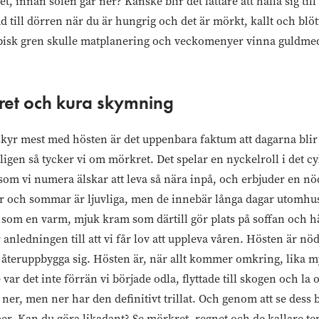
t, innan solen går ner? Kanske blir det lättare att hålla sig til
d till dörren när du är hungrig och det är mörkt, kallt och blö
isk gren skulle matplanering och veckomenyer vinna guldmedal
t och kura skymning
skyr mest med hösten är det uppenbara faktum att dagarna blir 
nligen så tycker vi om mörkret. Det spelar en nyckelroll i det c
om vi numera älskar att leva så nära inpå, och erbjuder en nöd
Vår och sommar är ljuvliga, men de innebär långa dagar utomhu
r som en varm, mjuk kram som därtill gör plats på soffan och 
 anledningen till att vi får lov att uppleva våren. Hösten är nö
h återuppbygga sig. Hösten är, när allt kommer omkring, lika m
ar det inte förrän vi började odla, flyttade till skogen och la o
 ner, men ner har den definitivt trillat. Och genom att se dess
mer. Kan du göra likadant? Se mörkret, regnet och de kallare 