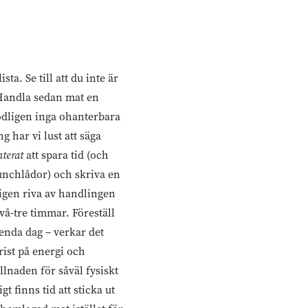
ta. Se till att du inte är
. Handla sedan mat en
odligen inga ohanterbara
g har vi lust att säga
terat
att spara tid (och
unchlådor) och skriva en
dligen riva av handlingen
vå-tre timmar. Föreställ
renda dag – verkar det
brist på energi och
llnaden för såväl fysiskt
 finns tid att sticka ut