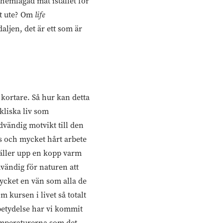
l hemlagad mat istället för
tt ute? Om
life
jen, det är ett som är
kortare. Så hur kan detta
ykliska liv som
vändig motvikt till den
s och mycket hårt arbete
häller upp en kopp varm
dvändig för naturen att
ycket en vän som alla de
m kursen i livet så totalt
 betydelse har vi kommit
temperaturerna som det