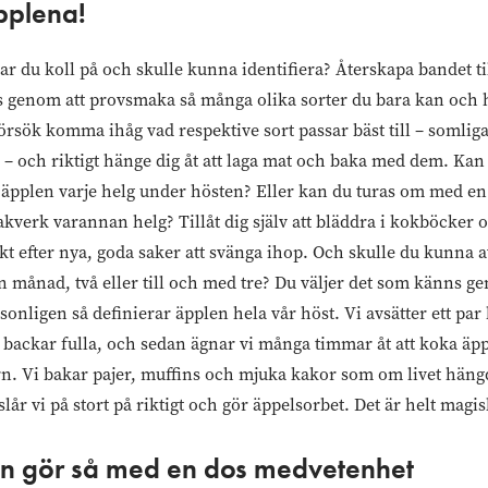
pplena!
 du koll på och skulle kunna identifiera? Återskapa bandet til
genom att provsmaka så många olika sorter du bara kan och hi
sök komma ihåg vad respektive sort passar bäst till – somliga
 – och riktigt hänge dig åt att laga mat och baka med dem. Kan 
 äpplen varje helg under hösten? Eller kan du turas om med 
verk varannan helg? Tillåt dig själv att bläddra i kokböcker o
akt efter nya, goda saker att svänga ihop. Och skulle du kunna 
n månad, två eller till och med tre? Du väljer det som känns g
sonligen så definierar äpplen hela vår höst. Vi avsätter ett par 
backar fulla, och sedan ägnar vi många timmar åt att koka ä
ern. Vi bakar pajer, muffins och mjuka kakor som om livet häng
slår vi på stort på riktigt och gör äppelsorbet. Det är helt magis
en gör så med en dos medvetenhet