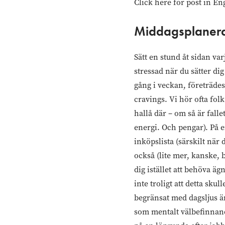
Click here for post in En
Middagsplaner
Sätt en stund åt sidan var
stressad när du sätter dig
gång i veckan, företräde
cravings. Vi hör ofta folk
hallå där – om så är falle
energi. Och pengar). På 
inköpslista (särskilt när
också (lite mer, kanske, 
dig istället att behöva ä
inte troligt att detta sku
begränsat med dagsljus är
som mentalt välbefinnande