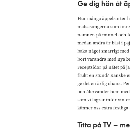
Ge dig hän åt ä
Hur många äppelsorter har
matsäsongerna som finns 
namnen på minnet och för
medan andra är bäst i paj
baka något smarrigt med
bort varandra med nya bak
receptsidor på nätet på j
frukt en stund? Kanske e
ge det en ärlig chans. Per
och återvänder hem med 
som vi lagrar inför vint
känner oss extra festliga 
Titta på TV – m