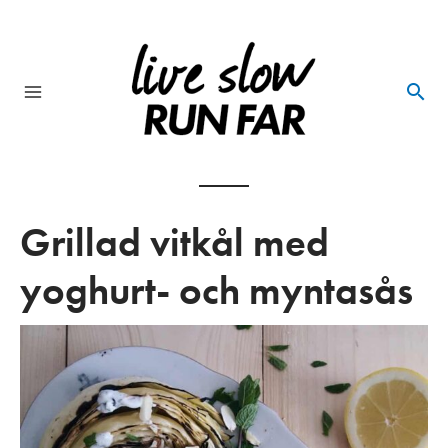
Skip
to
content
Main
Menu
Grillad vitkål med
yoghurt- och myntasås