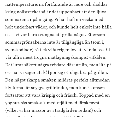
nattemperaturerna fortfarande är nere och sladdar
kring nollstrecket så är det uppenbart att den ljuva
sommaren är på ingång. Vi har haft en vecka med
helt underbart väder, och kunde helt enkelt inte hålla
oss – vi var bara tvungna att grilla något. Eftersom
sommargrönsakerna inte är tillgängliga än (som i,
svenskodlade) så fick vi återigen lov att vända oss till
vår allra mest trogna matlagningskompis: vitkålen.
Det lurar säkert några tvivlare där ute än, men lita på
oss när vi säger att kål gör sig otroligt bra på grillen.
Den något skarpa smaken mildras perfekt alltmedan
klyftorna får snygga grillränder, men konsistensen
fortsätter att vara krispig och fräsch. Toppad med en
yoghurtsås smaksatt med rejält med färsk mynta
(vilket vi har massor av i trädgården redan!) och