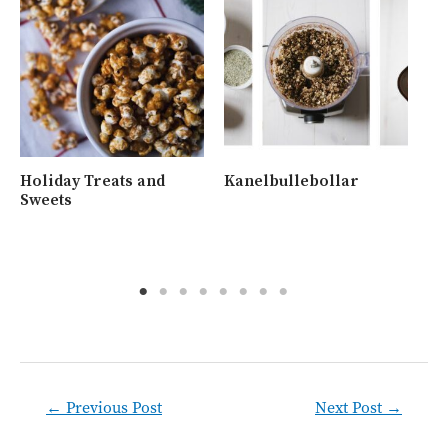
Holiday Treats and
Kanelbullebollar
Ny
Sweets
me
va
Post
←
Previous Post
Next Post
→
navigation