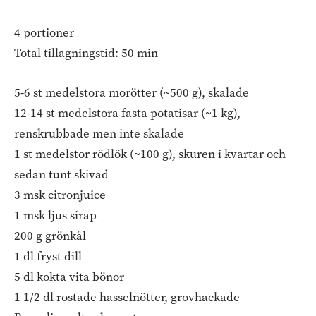
4 portioner
Total tillagningstid: 50 min
5-6 st medelstora morötter (~500 g), skalade
12-14 st medelstora fasta potatisar (~1 kg),
renskrubbade men inte skalade
1 st medelstor rödlök (~100 g), skuren i kvartar och
sedan tunt skivad
3 msk citronjuice
1 msk ljus sirap
200 g grönkål
1 dl fryst dill
5 dl kokta vita bönor
1 1/2 dl rostade hasselnötter, grovhackade