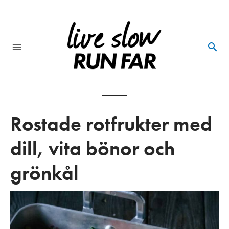
Skip
to
content
Main
Menu
Rostade rotfrukter med
dill, vita bönor och
grönkål