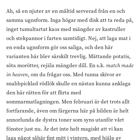
Ah, så en njuter av en måltid serverad från en och
samma ugnsform. Inga högar med disk att ta reda på,
inget tumultartat kaos med mängder av kastruller
och stekpannor i farten samtidigt. Nej, att laga mat i
en enda ugnsform gör oss saliga, och den här
varianten här blev särskilt trevlig. Mättande potatis,
söta morötter, rejäla mängder dill. En s.k.
match made
in heaven
, om du frågar oss. Med tunna skivor av
snabbpicklad rödlök skulle en nästan kunna anklaga
den här rätten för att flirta med
sommarmatlagningen. Men februari är det trots allt
fortfarande, även om färgerna här på bilden är helt
annorlunda de dystra toner som syns utanför vårt
fönster just nu. Är det inte helt magiskt att vi kan
laga något såhär fint mitt i vintern, med hjälp av