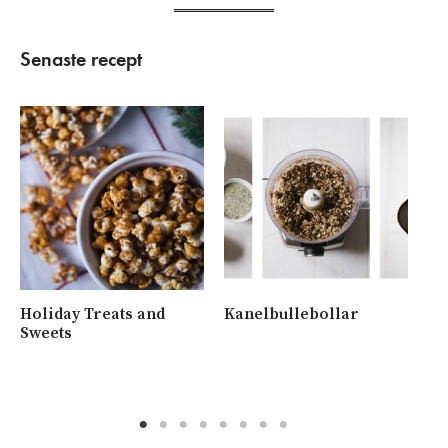
Senaste recept
Holiday Treats and
Kanelbullebollar
Ny
Sweets
me
va