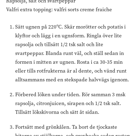
Rapsolja, salt och svartpeppar
Valfri extra topping: valfri sorts creme fraiche
Sätt ugnen på 220ºC. Skär morötter och potatis i
klyftor och lägg i en ugnsform. Ringla över lite
rapsolja och tillsätt 1/2 tsk salt och lite
svartpeppar. Blanda runt väl, och ställ sedan in
formen i mitten av ugnen. Rosta i ca 30-35 min
eller tills rotfrukterna är al dente, och vänd runt
alltsammans med en stekspade halvvägs igenom.
Förbered löken under tiden. Rör samman 3 msk
rapsolja, citronjuicen, sirapen och 1/2 tsk salt.
Tillsätt lökskivorna och sätt åt sidan.
Fortsätt med grönkålen. Ta bort de tjockaste
bitarna av stjälkarna, och grovhacka sedan resten