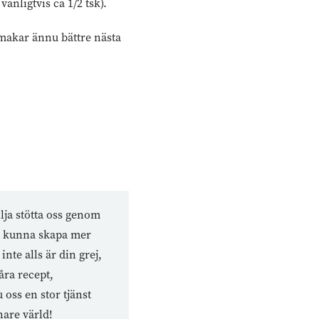
vanligtvis ca 1/2 tsk).
smakar ännu bättre nästa
lja stötta oss genom
tt kunna skapa mer
nte alls är din grej,
åra recept,
oss en stor tjänst
nare värld!