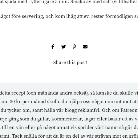
 sjuda med i ytterligare 5 min. Smaka av med salt (vi tillsätter 
något före servering, och kom ihåg att ev. rester förmodligen 
Share this post!
etta recept (och måhända andra också), så kanske du skulle vi
te som 30 kr per månad skulle du hjälpa oss något enormt mot a
du tycker om, samt hålla vår blogg reklamfri. Och om Patreon i
rje gång som du gillar, kommenterar, lagar eller bakar ett av v
ll en vän eller på något annat vis sprider vårt namn så gör du 
rmt. Tack snälla för att du är en del av vår strävan mot en grö