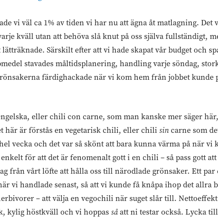
de vi väl ca 1% av tiden vi har nu att ägna åt matlagning. Det
arje kväll utan att behöva slå knut på oss själva fullständigt, 
 lätträknade. Särskilt efter att vi hade skapat vår budget och s
lpmedel stavades måltidsplanering, handling varje söndag, stor
grönsakerna färdighackade när vi kom hem från jobbet kunde p
ngelska, eller chili con carne, som man kanske mer säger här,
 här är förstås en vegetarisk chili, eller chili
sin
carne som det 
n hel vecka och det var så skönt att bara kunna värma på när vi
nkelt för att det är fenomenalt gott i en chili – så pass gott att 
 från vårt löfte att hålla oss till närodlade grönsaker. Ett par
är vi handlade senast, så att vi kunde få knåpa ihop det allra b
vorer – att välja en vegochili när suget slår till. Nettoeffekt 
k, kylig höstkväll och vi hoppas
så
att ni testar också. Lycka till