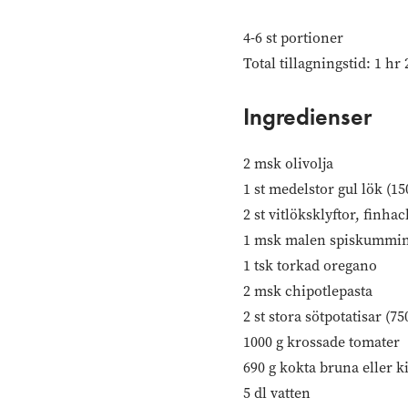
4-6 st portioner
Total tillagningstid: 1 hr
Ingredienser
2 msk olivolja
1 st medelstor gul lök (15
2 st vitlöksklyftor, finha
1 msk malen spiskummi
1 tsk torkad oregano
2 msk chipotlepasta
2 st stora sötpotatisar (7
1000 g krossade tomater
690 g kokta bruna eller k
5 dl vatten