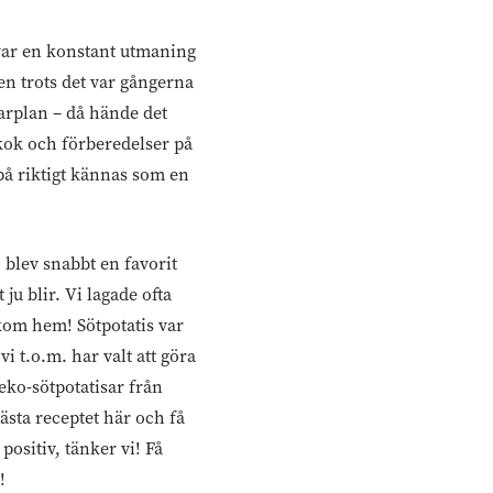
 var en konstant utmaning
men trots det var gångerna
parplan – då hände det
kok och förberedelser på
å riktigt kännas som en
 blev snabbt en favorit
ju blir. Vi lagade ofta
 kom hem! Sötpotatis var
vi t.o.m. har valt att göra
 eko-sötpotatisar från
ästa receptet här och få
positiv, tänker vi! Få
!