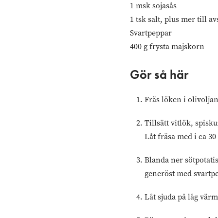
1 msk sojasås
1 tsk salt, plus mer till 
Svartpeppar
400 g frysta majskorn
Gör så här
Fräs löken i olivolja
Tillsätt vitlök, spi
Låt fräsa med i ca 30
Blanda ner sötpotatis
generöst med svartp
Låt sjuda på låg värme