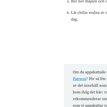
Rör ner majsen och låt
Låt chilin svalna av 
dag.
Om du uppskattade d
Patreon
? För så li
av det innehåll som 
kom ihåg det här: va
rekommenderar oss ti
som vi uppskattar va