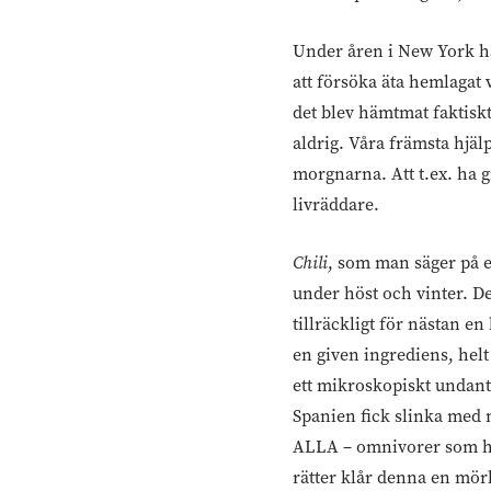
Under åren i New York ha
att försöka äta hemlagat v
det blev hämtmat faktiskt
aldrig. Våra främsta hjä
morgnarna. Att t.ex. ha 
livräddare.
Chili
, som man säger på e
under höst och vinter. Det
tillräckligt för nästan e
en given ingrediens, helt e
ett mikroskopiskt undantag
Spanien fick slinka med n
ALLA – omnivorer som herbi
rätter klår denna en mör