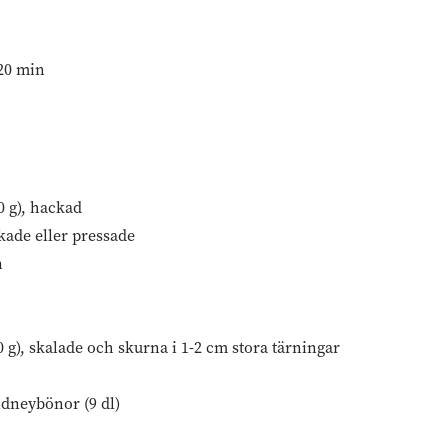
 20 min
0 g), hackad
ckade eller pressade
n
50 g), skalade och skurna i 1-2 cm stora tärningar
idneybönor (9 dl)