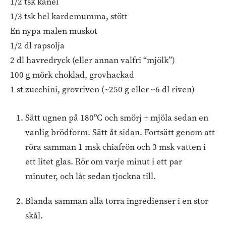
1/2 tsk kanel
1/3 tsk hel kardemumma, stött
En nypa malen muskot
1/2 dl rapsolja
2 dl havredryck (eller annan valfri “mjölk”)
100 g mörk choklad, grovhackad
1 st zucchini, grovriven (~250 g eller ~6 dl riven)
Sätt ugnen på 180ºC och smörj + mjöla sedan en
vanlig brödform. Sätt åt sidan. Fortsätt genom att
röra samman 1 msk chiafrön och 3 msk vatten i
ett litet glas. Rör om varje minut i ett par
minuter, och låt sedan tjockna till.
Blanda samman alla torra ingredienser i en stor
skål.