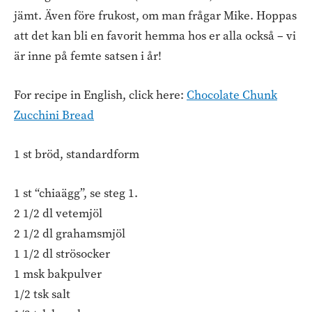
jämt. Även före frukost, om man frågar Mike. Hoppas
att det kan bli en favorit hemma hos er alla också – vi
är inne på femte satsen i år!
For recipe in English, click here:
Chocolate Chunk
Zucchini Bread
1 st bröd, standardform
1 st “chiaägg”, se steg 1.
2 1/2 dl vetemjöl
2 1/2 dl grahamsmjöl
1 1/2 dl strösocker
1 msk bakpulver
1/2 tsk salt