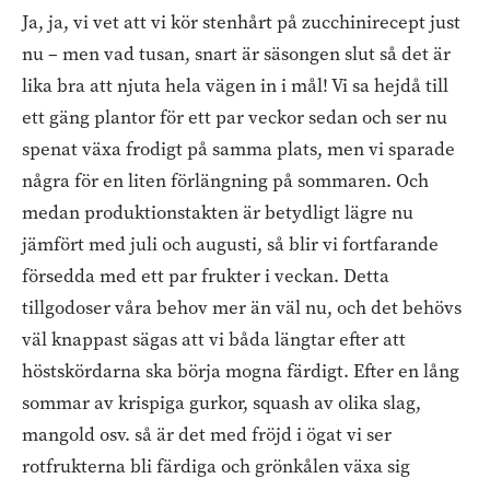
Ja, ja, vi vet att vi kör stenhårt på zucchinirecept just
nu – men vad tusan, snart är säsongen slut så det är
lika bra att njuta hela vägen in i mål! Vi sa hejdå till
ett gäng plantor för ett par veckor sedan och ser nu
spenat växa frodigt på samma plats, men vi sparade
några för en liten förlängning på sommaren. Och
medan produktionstakten är betydligt lägre nu
jämfört med juli och augusti, så blir vi fortfarande
försedda med ett par frukter i veckan. Detta
tillgodoser våra behov mer än väl nu, och det behövs
väl knappast sägas att vi båda längtar efter att
höstskördarna ska börja mogna färdigt. Efter en lång
sommar av krispiga gurkor, squash av olika slag,
mangold osv. så är det med fröjd i ögat vi ser
rotfrukterna bli färdiga och grönkålen växa sig