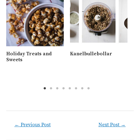
Holiday Treats and
Kanelbullebollar
Ny
Sweets
me
va
Post
←
Previous Post
Next Post
→
navigation