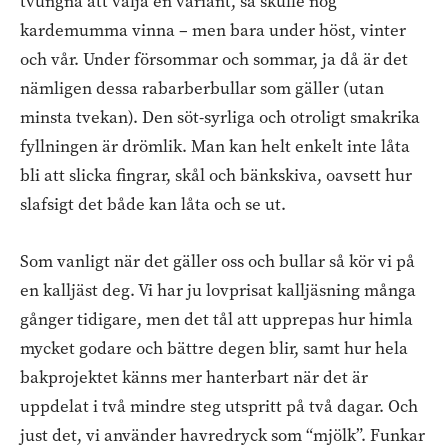
tvungna att välja en variant, så skulle nog
kardemumma vinna – men bara under höst, vinter
och vår. Under försommar och sommar, ja då är det
nämligen dessa rabarberbullar som gäller (utan
minsta tvekan). Den söt-syrliga och otroligt smakrika
fyllningen är drömlik. Man kan helt enkelt inte låta
bli att slicka fingrar, skål och bänkskiva, oavsett hur
slafsigt det både kan låta och se ut.
Som vanligt när det gäller oss och bullar så kör vi på
en kalljäst deg. Vi har ju lovprisat kalljäsning många
gånger tidigare, men det tål att upprepas hur himla
mycket godare och bättre degen blir, samt hur hela
bakprojektet känns mer hanterbart när det är
uppdelat i två mindre steg utspritt på två dagar. Och
just det, vi använder havredryck som “mjölk”. Funkar