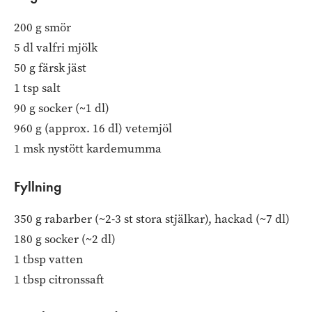
200 g smör
5 dl valfri mjölk
50 g färsk jäst
1 tsp salt
90 g socker (~1 dl)
960 g (approx. 16 dl) vetemjöl
1 msk nystött kardemumma
Fyllning
350 g rabarber (~2-3 st stora stjälkar), hackad (~7 dl)
180 g socker (~2 dl)
1 tbsp vatten
1 tbsp citronssaft