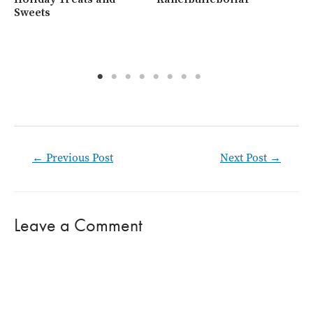
Sweets
me
va
Post
←
Previous Post
Next Post
→
navigation
Leave a Comment