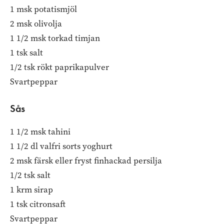
1 msk potatismjöl
2 msk olivolja
1 1/2 msk torkad timjan
1 tsk salt
1/2 tsk rökt paprikapulver
Svartpeppar
Sås
1 1/2 msk tahini
1 1/2 dl valfri sorts yoghurt
2 msk färsk eller fryst finhackad persilja
1/2 tsk salt
1 krm sirap
1 tsk citronsaft
Svartpeppar