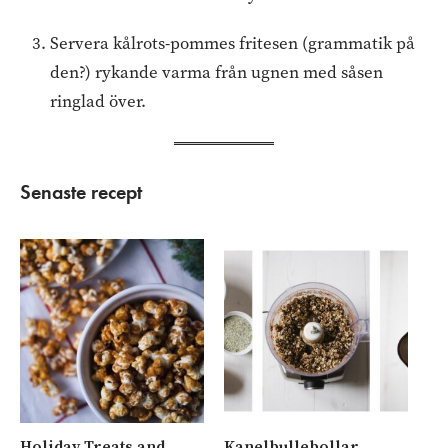
Servera kålrots-pommes fritesen (grammatik på
den?) rykande varma från ugnen med såsen
ringlad över.
Senaste recept
Holiday Treats and
Kanelbullebollar
Ny