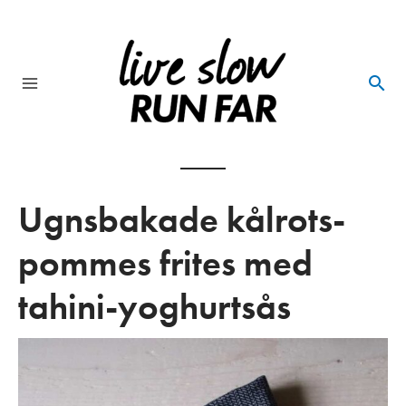
Skip
to
content
Main
Menu
Ugnsbakade kålrots-
pommes frites med
tahini-yoghurtsås