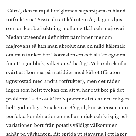
Kålrot, den närapå bortglömda superstjärnan bland
rotfrukterna! Visste du att kålroten såg dagens ljus
som en korsbefruktning mellan vitkål och majrova?
Medan utseendet definitivt påminner mer om
majrovans så kan man absolut ana en mild kålsmak
om man tänker bort konsistensen och sluter ögonen
för ett ögonblick, vilket är så häftigt. Vi har dock ofta
svårt att komma på matidéer med kålrot (förutom
ugnsrostad med andra rotfrukter), men det råder
ingen som helst tvekan om att vi har rått bot på det
problemet – dessa kålrots-pommes frites är nämligen
helt gudomliga. Smaken är SÅ god, konsistensen den
perfekta kombinationen mellan mjuk och krispig och
variationen bort från potatis väldigt välkommen
såhär på vårkanten. Att sprida ut stavarna i ett lager