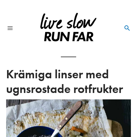
Skip
to
content
Main
Menu
Krämiga linser med
ugnsrostade rotfrukter