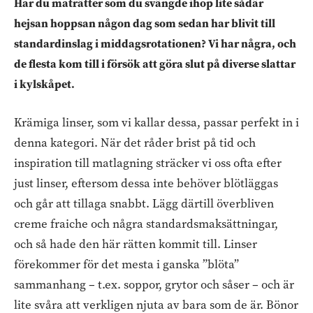
Har du maträtter som du svängde ihop lite sådär
hejsan hoppsan någon dag som sedan har blivit till
standardinslag i middagsrotationen? Vi har några, och
de flesta kom till i försök att göra slut på diverse slattar
i kylskåpet.
Krämiga linser, som vi kallar dessa, passar perfekt in i
denna kategori. När det råder brist på tid och
inspiration till matlagning sträcker vi oss ofta efter
just linser, eftersom dessa inte behöver blötläggas
och går att tillaga snabbt. Lägg därtill överbliven
creme fraiche och några standardsmaksättningar,
och så hade den här rätten kommit till. Linser
förekommer för det mesta i ganska ”blöta”
sammanhang – t.ex. soppor, grytor och såser – och är
lite svåra att verkligen njuta av bara som de är. Bönor