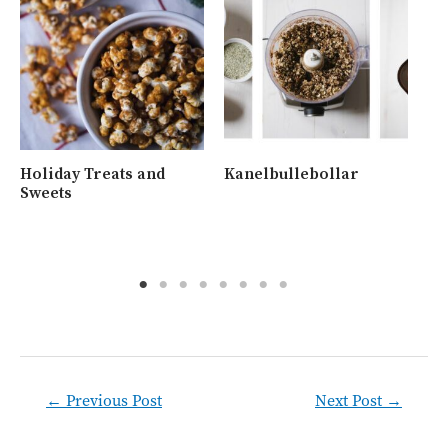
Holiday Treats and
Kanelbullebollar
Ny
Sweets
me
va
Post
←
Previous Post
Next Post
→
navigation