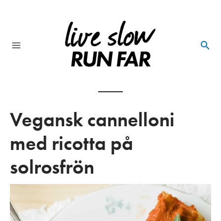
Skip
to
content
Main
Menu
Vegansk cannelloni
med ricotta på
solrosfrön