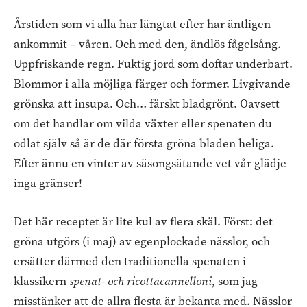
Årstiden som vi alla har längtat efter har äntligen
ankommit – våren. Och med den, ändlös fågelsång.
Uppfriskande regn. Fuktig jord som doftar underbart.
Blommor i alla möjliga färger och former. Livgivande
grönska att insupa. Och… färskt bladgrönt. Oavsett
om det handlar om vilda växter eller spenaten du
odlat själv så är de där första gröna bladen heliga.
Efter ännu en vinter av säsongsätande vet vår glädje
inga gränser!
Det här receptet är lite kul av flera skäl. Först: det
gröna utgörs (i maj) av egenplockade nässlor, och
ersätter därmed den traditionella spenaten i
klassikern
spenat- och ricottacannelloni
, som jag
misstänker att de allra flesta är bekanta med. Nässlor