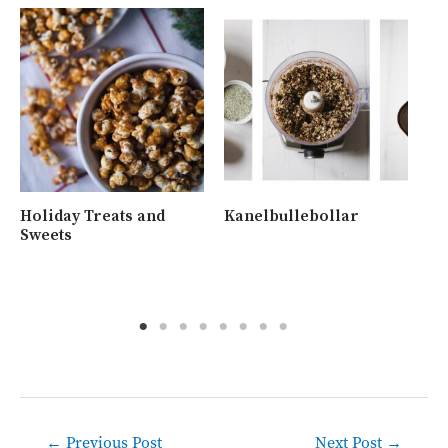
Holiday Treats and
Kanelbullebollar
Ny
Sweets
me
va
Post
←
Previous Post
Next Post
→