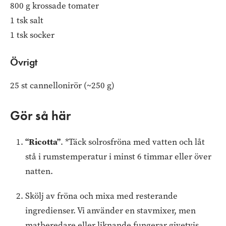
800 g krossade tomater
1 tsk salt
1 tsk socker
Övrigt
25 st cannellonirör (~250 g)
Gör så här
“Ricotta”
. *Täck solrosfröna med vatten och låt
stå i rumstemperatur i minst 6 timmar eller över
natten.
Skölj av fröna och mixa med resterande
ingredienser. Vi använder en stavmixer, men
matberedare eller liknande fungerar givetvis