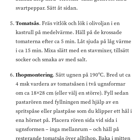
svartpeppar. Sätt åt sidan.
Tomatsås
. Fräs vitlök och lök i olivoljan i en
kastrull på medelvärme. Häll på de krossade
tomaterna efter ca 5 min. Låt sjuda på låg värme
i ca 15 min. Mixa slätt med en stavmixer, tillsätt
socker och smaka av med salt.
Ihopmontering
. Sätt ugnen på 190ºC. Bred ut ca
4 msk vardera av tomatsåsen i två ugnsformar
om ca 18×28 cm (eller välj en större). Fyll sedan
pastarören med fyllningen med hjälp av en
spritspåse eller plastpåse som du klipper ett hål i
ena hörnet på. Placera rören sida vid sida i
ugnsformen – inga mellanrum – och häll på
resterande tomatsås över alltihop. Baka i mitten