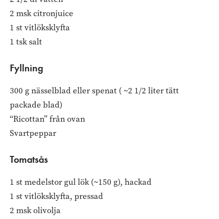
2 msk citronjuice
1 st vitlöksklyfta
1 tsk salt
Fyllning
300 g nässelblad eller spenat ( ~2 1/2 liter tätt
packade blad)
“Ricottan” från ovan
Svartpeppar
Tomatsås
1 st medelstor gul lök (~150 g), hackad
1 st vitlöksklyfta, pressad
2 msk olivolja