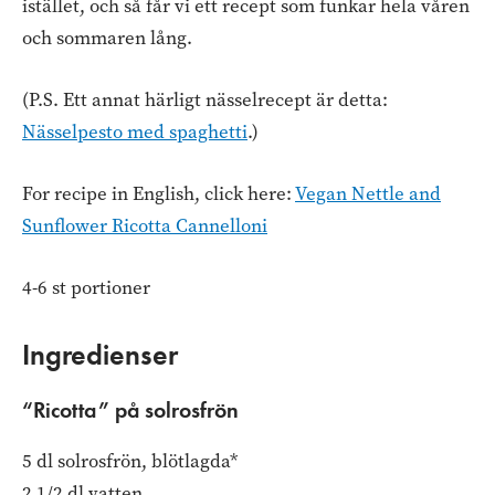
istället, och så får vi ett recept som funkar hela våren
och sommaren lång.
(P.S. Ett annat härligt nässelrecept är detta:
Nässelpesto med spaghetti
.)
For recipe in English, click here:
Vegan Nettle and
Sunflower Ricotta Cannelloni
4-6 st portioner
Ingredienser
“Ricotta” på solrosfrön
5 dl solrosfrön, blötlagda*
2 1/2 dl vatten