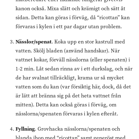
kanon också. Mixa slätt och krämigt och sätt åt
sidan. Detta kan göras i förväg, då “ricottan” kan
förvaras i kylen i ett par dagar utan problem.
Nässlor/spenat
. Koka upp en stor kastrull med
vatten. Skölj bladen (använd handskar). När
vattnet kokar, förväll nässlorna (eller spenaten) i
1-2 min. Låt sedan rinna av i ett durkslag, och när
de har svalnat tillräckligt, krama ur så mycket
vatten som du kan (var försiktig här, dock, då det
är lätt att bränna sig på det heta vattnet från
mitten). Detta kan också göras i förväg, om
nässlorna/spenaten förvaras i kylen efteråt.
Fyllning
. Grovhacka nässlorna/spenaten och
blanda ihop med “ricottan” samt generöst med