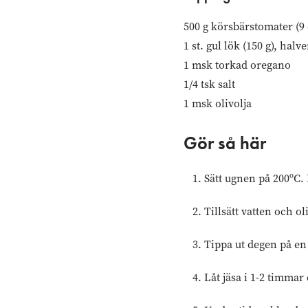
500 g körsbärstomater (9 
1 st. gul lök (150 g), hal
1 msk torkad oregano
1/4 tsk salt
1 msk olivolja
Gör så här
Sätt ugnen på 200ºC. B
Tillsätt vatten och ol
Tippa ut degen på en 
Låt jäsa i 1-2 timmar 