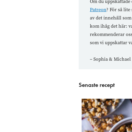
Om du uppskattade d
Patreon
? För så li
av det innehåll som 
kom ihåg det här: va
rekommenderar oss ti
som vi uppskattar va
– Sophia & Michael
Senaste recept