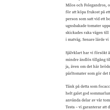
Milos och Folegandros, oc
för att köpa frukost på et
person som satt vid ett b
ugnsbakade tomater uppep
skickades raka vägen till 
i matväg. Senare lärde vi 
Självklart har vi försök
mindre ändlös tillgång til
ja, även om det här bröde
pärltomater som gör det f
Tänk på detta som focacci
helt galet god sommarlunch
använda delar av vår toma
Testa – vi garanterar at