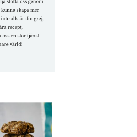
lja stötta oss genom
tt kunna skapa mer
nte alls är din grej,
åra recept,
oss en stor tjänst
nare värld!