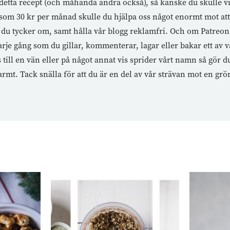
etta recept (och måhända andra också), så kanske du skulle vi
te som 30 kr per månad skulle du hjälpa oss något enormt mot a
du tycker om, samt hålla vår blogg reklamfri. Och om Patreon i
rje gång som du gillar, kommenterar, lagar eller bakar ett av v
ll en vän eller på något annat vis sprider vårt namn så gör du 
rmt. Tack snälla för att du är en del av vår strävan mot en grö