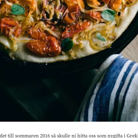
det till sommaren 2016 så skulle ni hitta oss som nygifta i Gre