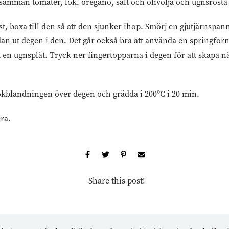
amman tomater, lök, oregano, salt och olivolja och ugnsrosta i
äst, boxa till den så att den sjunker ihop. Smörj en gjutjärnspa
dan ut degen i den. Det går också bra att använda en springform
en ugnsplåt. Tryck ner fingertopparna i degen för att skapa någ
ökblandningen över degen och grädda i 200ºC i 20 min.
era.
Share this post!