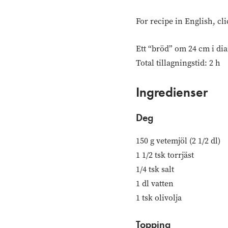
For recipe in English, cl
Ett “bröd” om 24 cm i di
Total tillagningstid: 2 h
Ingredienser
Deg
150 g vetemjöl (2 1/2 dl)
1 1/2 tsk torrjäst
1/4 tsk salt
1 dl vatten
1 tsk olivolja
Topping