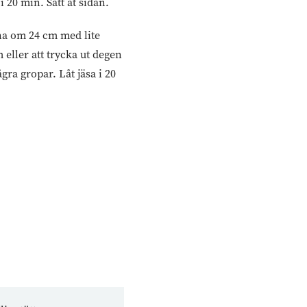
 20 min. Sätt åt sidan.
nna om 24 cm med lite
 eller att trycka ut degen
ra gropar. Låt jäsa i 20