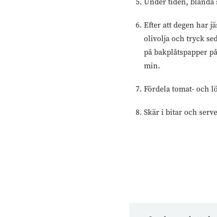
Under tiden, blanda s
Efter att degen har j
olivolja och tryck se
på bakplåtspapper på 
min.
Fördela tomat- och l
Skär i bitar och serv