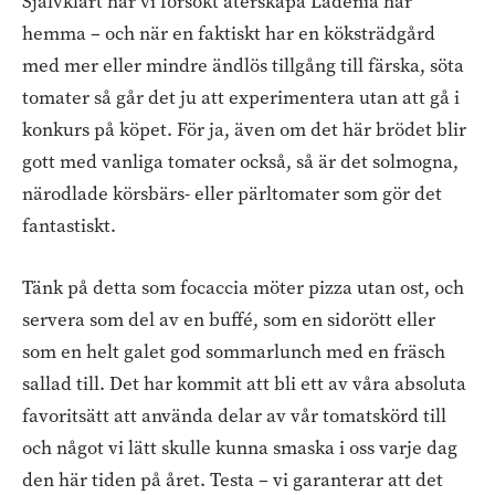
Självklart har vi försökt återskapa Ladenia här
hemma – och när en faktiskt har en köksträdgård
med mer eller mindre ändlös tillgång till färska, söta
tomater så går det ju att experimentera utan att gå i
konkurs på köpet. För ja, även om det här brödet blir
gott med vanliga tomater också, så är det solmogna,
närodlade körsbärs- eller pärltomater som gör det
fantastiskt.
Tänk på detta som focaccia möter pizza utan ost, och
servera som del av en buffé, som en sidorött eller
som en helt galet god sommarlunch med en fräsch
sallad till. Det har kommit att bli ett av våra absoluta
favoritsätt att använda delar av vår tomatskörd till
och något vi lätt skulle kunna smaska i oss varje dag
den här tiden på året. Testa – vi garanterar att det