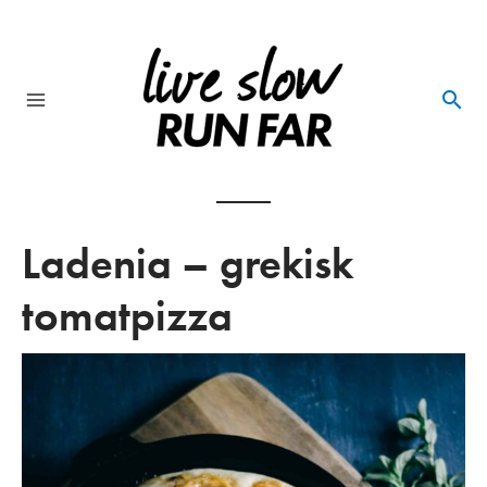
Skip
to
content
Main
Menu
Ladenia – grekisk
tomatpizza