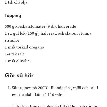
1 tsk olivolja
Topping
500 g körsbärstomater (9 dl), halverade
1 st. gul lök (150 g), halverad och skuren i tunna
strimlor
1 msk torkad oregano
1/4 tsk salt
1 msk olivolja
Gör så här
Sätt ugnen på 200ºC. Blanda jäst, mjöl och salt i
en stor skål. Låt stå i 10 min.
Tillsätt vatten och olivolja till skålen och rör ihop