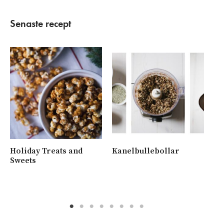
Senaste recept
Holiday Treats and
Kanelbullebollar
Ny
Sweets
me
va