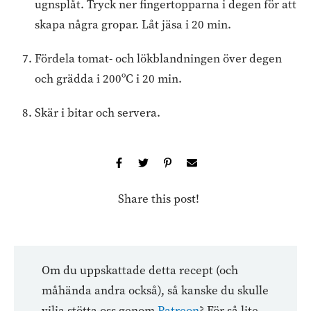
ugnsplåt. Tryck ner fingertopparna i degen för att
skapa några gropar. Låt jäsa i 20 min.
Fördela tomat- och lökblandningen över degen
och grädda i 200ºC i 20 min.
Skär i bitar och servera.
Share this post!
Om du uppskattade detta recept (och
måhända andra också), så kanske du skulle
vilja stötta oss genom
Patreon
? För så lite