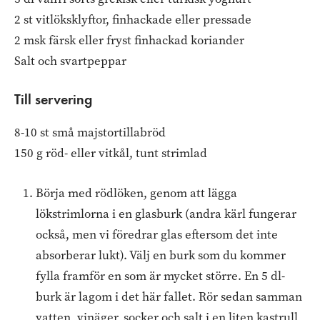
2 st vitlöksklyftor, finhackade eller pressade
2 msk färsk eller fryst finhackad koriander
Salt och svartpeppar
Till servering
8-10 st små majstortillabröd
150 g röd- eller vitkål, tunt strimlad
Börja med rödlöken, genom att lägga
lökstrimlorna i en glasburk (andra kärl fungerar
också, men vi föredrar glas eftersom det inte
absorberar lukt). Välj en burk som du kommer
fylla framför en som är mycket större. En 5 dl-
burk är lagom i det här fallet. Rör sedan samman
vatten, vinäger, socker och salt i en liten kastrull,