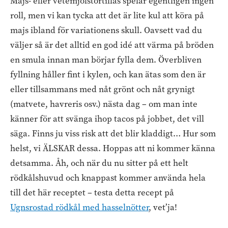
Majs- eller vetemjölstortillas spelar egentligen ingen
roll, men vi kan tycka att det är lite kul att köra på
majs ibland för variationens skull. Oavsett vad du
väljer så är det alltid en god idé att värma på bröden
en smula innan man börjar fylla dem. Överbliven
fyllning håller fint i kylen, och kan ätas som den är
eller tillsammans med nåt grönt och nåt grynigt
(matvete, havreris osv.) nästa dag – om man inte
känner för att svänga ihop tacos på jobbet, det vill
säga. Finns ju viss risk att det blir kladdigt… Hur som
helst, vi ÄLSKAR dessa. Hoppas att ni kommer känna
detsamma. Åh, och när du nu sitter på ett helt
rödkålshuvud och knappast kommer använda hela
till det här receptet – testa detta recept på
Ugnsrostad rödkål med hasselnötter
, vet’ja!