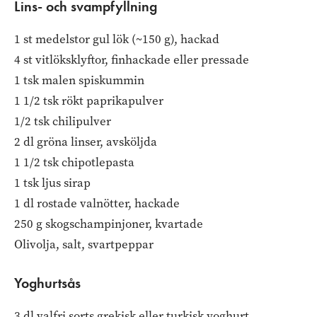
Lins- och svampfyllning
1 st medelstor gul lök (~150 g), hackad
4 st vitlöksklyftor, finhackade eller pressade
1 tsk malen spiskummin
1 1/2 tsk rökt paprikapulver
1/2 tsk chilipulver
2 dl gröna linser, avsköljda
1 1/2 tsk chipotlepasta
1 tsk ljus sirap
1 dl rostade valnötter, hackade
250 g skogschampinjoner, kvartade
Olivolja, salt, svartpeppar
Yoghurtsås
3 dl valfri sorts grekisk eller turkisk yoghurt