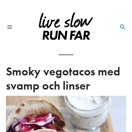
Skip
to
content
Main
Menu
Smoky vegotacos med
svamp och linser