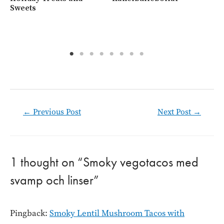
Sweets
me
va
Post
←
Previous Post
Next Post
→
navigation
1 thought on “Smoky vegotacos med
svamp och linser”
Pingback:
Smoky Lentil Mushroom Tacos with