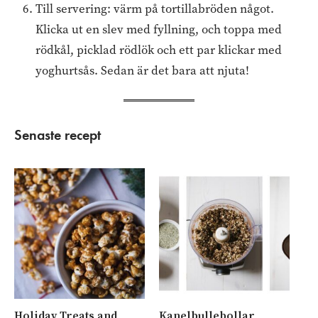
Till servering: värm på tortillabröden något.
Klicka ut en slev med fyllning, och toppa med
rödkål, picklad rödlök och ett par klickar med
yoghurtsås. Sedan är det bara att njuta!
Senaste recept
Holiday Treats and
Kanelbullebollar
Ny