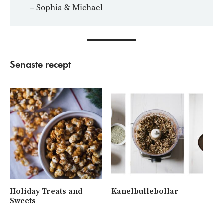
– Sophia & Michael
Senaste recept
Holiday Treats and
Kanelbullebollar
Ny
Sweets
me
va