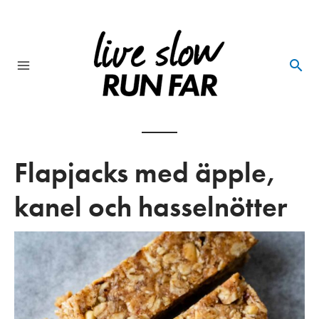
Skip
to
content
Main
Menu
Flapjacks med äpple,
kanel och hasselnötter