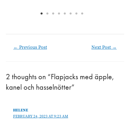
Post
←
Previous Post
Next Post
→
navigation
2 thoughts on “Flapjacks med äpple,
kanel och hasselnötter”
HELENE
FEBRUARY 24, 2023 AT 9:23 AM