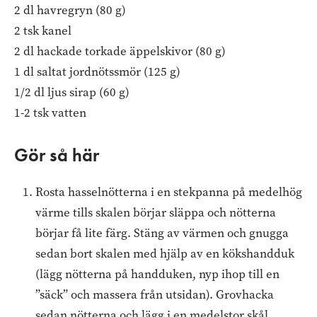
2 dl havregryn (80 g)
2 tsk kanel
2 dl hackade torkade äppelskivor (80 g)
1 dl saltat jordnötssmör (125 g)
1/2 dl ljus sirap (60 g)
1-2 tsk vatten
Gör så här
Rosta hasselnötterna i en stekpanna på medelhög
värme tills skalen börjar släppa och nötterna
börjar få lite färg. Stäng av värmen och gnugga
sedan bort skalen med hjälp av en kökshandduk
(lägg nötterna på handduken, nyp ihop till en
”säck” och massera från utsidan). Grovhacka
sedan nötterna och lägg i en medelstor skål.