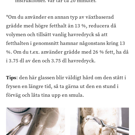
instruktioner. Vår tar ca 20 minuter.
*Om du använder en annan typ av växtbaserad
grädde med högre fetthalt än 13 %, reducera då
volymen och tillsätt vanlig havredryck så att
fetthalten i genomsnitt hamnar någonstans kring 13
%. Om du t.ex. använder grädde med 26 % fett, ha då
i 3.75 dl av den och 3.75 dl havredryck.
Tips
: den här glassen blir väldigt hård om den stått i
frysen en längre tid, så ta gärna ut den en stund i
förväg och låta tina upp en smula.