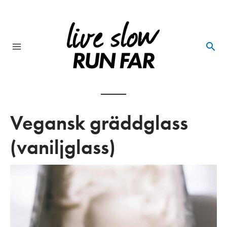
Skip
to
content
Main
Menu
Vegansk gräddglass
(vaniljglass)