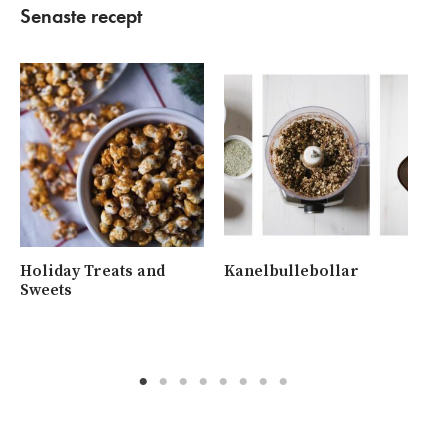
Senaste recept
Holiday Treats and
Kanelbullebollar
Ny
Sweets
me
va