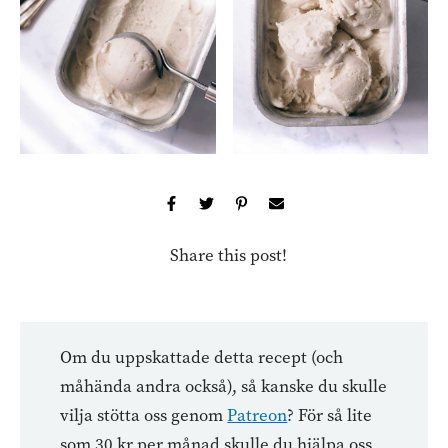
Share this post!
Om du uppskattade detta recept (och
måhända andra också), så kanske du skulle
vilja stötta oss genom
Patreon
? För så lite
som 30 kr per månad skulle du hjälpa oss