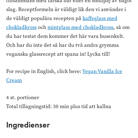
tillsammans med färska bär eller en smulpaj av något
slag. Receptformeln är väldigt lik den vi använder i
de väldigt populära recepten på
kaffeglass med
chokladkross
och
mintglass med chokladkross
, så om
du har testat dem kommer det här vara busenkelt.
Och har du inte det så har du två andra grymma
veganska glassrecept att spana in! Lycka till!
For recipe in English, click here:
Vegan Vanilla Ice
Cream
4 st. portioner
Total tillagningstid: 30 min plus tid att kallna
Ingredienser