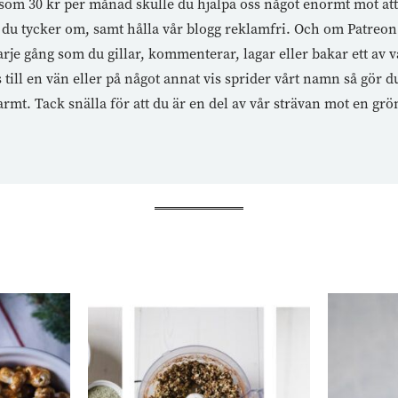
te som 30 kr per månad skulle du hjälpa oss något enormt mot a
du tycker om, samt hålla vår blogg reklamfri. Och om Patreon i
rje gång som du gillar, kommenterar, lagar eller bakar ett av v
ll en vän eller på något annat vis sprider vårt namn så gör du 
rmt. Tack snälla för att du är en del av vår strävan mot en grö