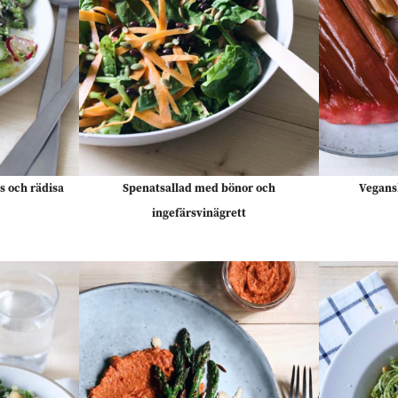
s och rädisa
Spenatsallad med bönor och
Vegans
ingefärsvinägrett