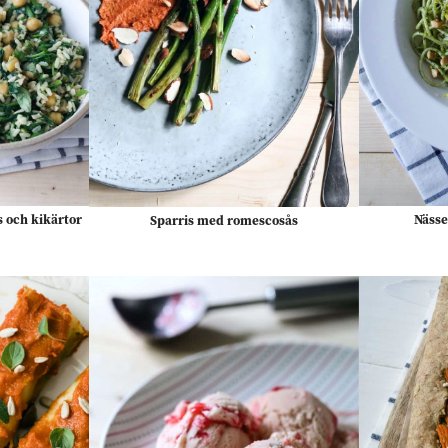
s och kikärtor
Nässe
Sparris med romescosås