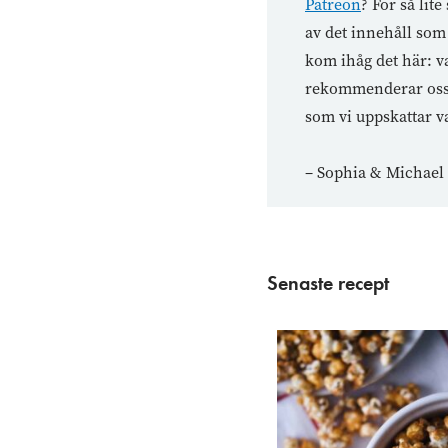
Patreon
? För så li
av det innehåll som 
kom ihåg det här: va
rekommenderar oss ti
som vi uppskattar va
– Sophia & Michael
Senaste recept