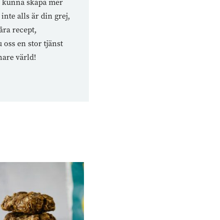
tt kunna skapa mer
nte alls är din grej,
åra recept,
oss en stor tjänst
nare värld!