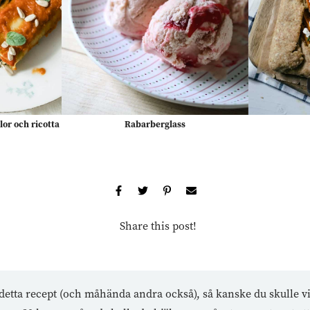
or och ricotta
Rabarberglass
Share this post!
etta recept (och måhända andra också), så kanske du skulle vi