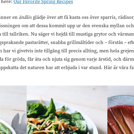
k here:
Our Favorite Spring Recipes
känner en
ändlös
glädje över att få kasta oss över sparris, rädisor
rvissningen om att dessa kommit upp ur den svenska myllan och 
till tallriken. Nu säger vi hejdå till mustiga grytor och värm
ärgsprakande pastarätter, snabba grillmåltider och – förstås – e
 har vi givetvis inte tillgång till precis allting, men hela grejen
da för gröda, får äta och njuta sig genom varje årstid, och därm
 uppskatta det naturen har att erbjuda i var stund. Här är våra fa