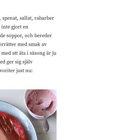
, spenat, sallat, rabarber
inte gjort en
ande soppor, och bereder
fterrätter med smak av
 med att äta i säsong är ju
ed ger sig själv
voriter just nu: