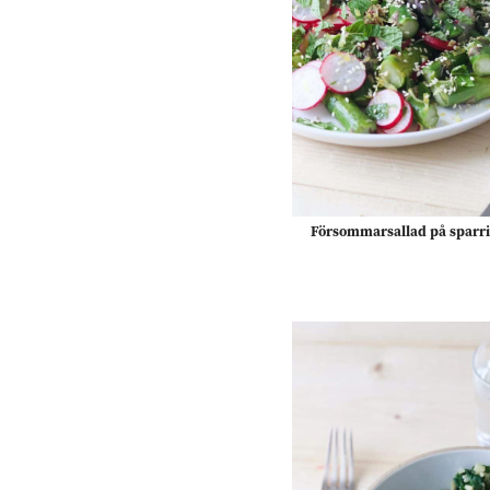
Försommarsallad på sparri