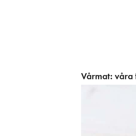
Skip
to
content
Vårmat: våra 