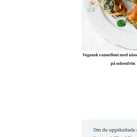
Vegansk cannelloni med nässl
på solrosfrön
Om du uppskattade d