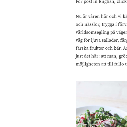
For post in English, clic
Nu är våren här och vi 
och nässlor, trygga i fö
världsomsegling på vägen 
väg för ljuva sallader, f
färska frukter och bär. Än
just det här: att man, grö
möjligheten att till fullo